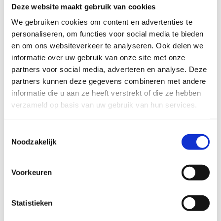
Deze website maakt gebruik van cookies
prijsstelling het beste past bij elke doelgroep. Ten slotte
wordt in het derde deel de communicatiestrategie rond
We gebruiken cookies om content en advertenties te
deze prijsstelling beoordeeld, ondersteund door
personaliseren, om functies voor social media te bieden
praktische tips en adviezen.
en om ons websiteverkeer te analyseren. Ook delen we
informatie over uw gebruik van onze site met onze
Infografiek bij de Leidraad stappenplan prijsstrategie
partners voor social media, adverteren en analyse. Deze
sportclub
partners kunnen deze gegevens combineren met andere
Leidraad stappenplan prijsstrategie sportclub
informatie die u aan ze heeft verstrekt of die ze hebben
verzameld op basis van uw gebruik van hun services.
2 - Op weg naar verschillende
Toestemmingsselectie
Noodzakelijk
formules voor je product en prijs
Waarom is dit waardevol voor je sportclub?
Wil je meer
Voorkeuren
diversiteit in je sportaanbod brengen? Wil je nieuwe
doelgroepen aanspreken of je sport ook op een
recreatievere manier aanbieden? Mogelijks kan je
Statistieken
eenvoudig met je huidige aanbod meerdere sportieve