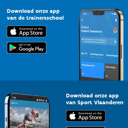
Sportclubs
Kennisplatform
Download onze app
Bedrijven
van de trainersschool
Downloads
Trainers en begeleiders
Voor de pers
Scholen
Topsporters
Organisatoren van sportevenementen
Download onze app
van Sport Vlaanderen