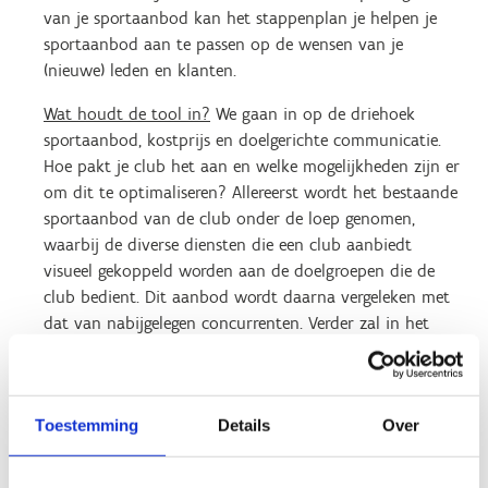
van je sportaanbod kan het stappenplan je helpen je
sportaanbod aan te passen op de wensen van je
(nieuwe) leden en klanten.
Wat houdt de tool in?
We gaan in op de driehoek
sportaanbod, kostprijs en doelgerichte communicatie.
Hoe pakt je club het aan en welke mogelijkheden zijn er
om dit te optimaliseren? Allereerst wordt het bestaande
sportaanbod van de club onder de loep genomen,
waarbij de diverse diensten die een club aanbiedt
visueel gekoppeld worden aan de doelgroepen die de
club bedient. Dit aanbod wordt daarna vergeleken met
dat van nabijgelegen concurrenten. Verder zal in het
tweede deel gefocust worden op het identificeren van
specifieke doelgroepen waarop de club zich mogelijks
wil richten in de toekomst, in combinatie met een
Toestemming
Details
Over
evaluatie van de huidige kosten en opbrengsten. Deze
stap zal de club in staat stellen om een optimale
prijsstrategie te ontwikkelen en te overwegen welke