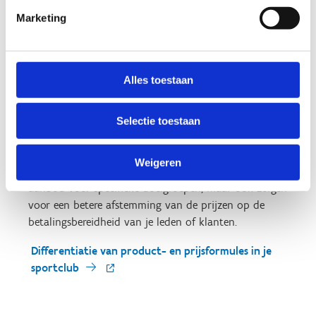
producten of diensten aanbieden. Samen zoeken we uit
Marketing
of je huidige of nieuwe leden kan verleiden met een
ruimer sportaanbod.
Wat houdt de tool in?
Bij dit tweede beleidsinstrument
Alles toestaan
wordt onderzocht hoe sportclubs kunnen omgaan met
meerdere prijsniveaus. Concreet dagen we je uit om je
huidige prijsstrategie te analyseren en de mogelijke
Selectie toestaan
parameters te bespreken waarmee gedifferentieerd kan
worden op maat van bepaalde doelgroepen of klanten.
Weigeren
Dit zal niet alleen leiden tot een laagdrempeliger
aanbod voor specifieke doelgroepen, maar ook zorgen
voor een betere afstemming van de prijzen op de
betalingsbereidheid van je leden of klanten.
Differentiatie van product- en prijsformules in je
sportclub