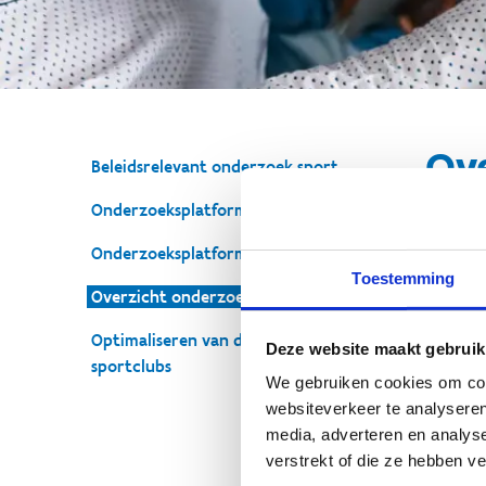
Ov
Beleidsrelevant onderzoek sport
Onderzoeksplatform sport (2024-2029)
Onderzoeksplatform sport (2017-2023)
Geen f
Toestemming
Overzicht onderzoeksprojecten
Optimaliseren van de prijsstrategie voor
Deze website maakt gebruik
sportclubs
We gebruiken cookies om cont
websiteverkeer te analyseren
media, adverteren en analys
verstrekt of die ze hebben v