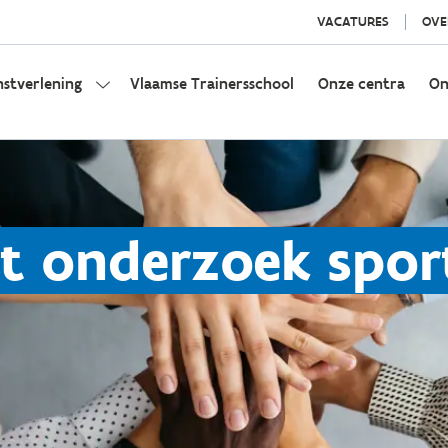
VACATURES
OVE
nstverlening
Vlaamse Trainersschool
Onze centra
On
nt onderzoek spor