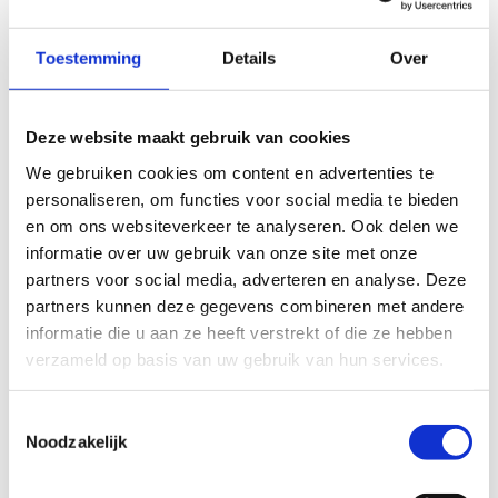
Overzicht onderzoeksprojecten
Optimaliseren van de prijsstrategie voor sportclubs
Toestemming
Details
Over
Deze website maakt gebruik van cookies
Beleidsrelevant
We gebruiken cookies om content en advertenties te
personaliseren, om functies voor social media te bieden
onderzoek sport
en om ons websiteverkeer te analyseren. Ook delen we
informatie over uw gebruik van onze site met onze
partners voor social media, adverteren en analyse. Deze
Het onderzoeksprogramma voor sport van de Vlaamse
partners kunnen deze gegevens combineren met andere
overheid is gebaseerd op een onderzoeksagenda en een
informatie die u aan ze heeft verstrekt of die ze hebben
vaste jaarlijkse financiering voor wetenschappelijk
verzameld op basis van uw gebruik van hun services.
onderzoek.
Toestemmingsselectie
Noodzakelijk
Hoe werken we?