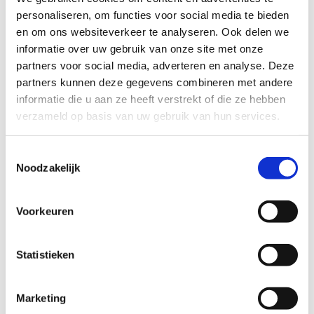
bochten te trotseren en snelheid te maken zoals de
personaliseren, om functies voor social media te bieden
profs. Of je nu een absolute beginner bent of al
en om ons websiteverkeer te analyseren. Ook delen we
wat ervaring hebt: iedereen vindt er zijn plek.
informatie over uw gebruik van onze site met onze
Starterssessies & vrije trainingen
partners voor social media, adverteren en analyse. Deze
Tijdens onze
starterssessies
leer je stap voor stap
partners kunnen deze gegevens combineren met andere
de technieken van het baanwielrennen onder
informatie die u aan ze heeft verstrekt of die ze hebben
begeleiding van een gediplomeerde initiator. Ideaal
verzameld op basis van uw gebruik van hun services.
als eerste kennismaking of om je vaardigheden
verder bij te schaven.
Toestemmingsselectie
Noodzakelijk
Wil je liever zelfstandig trainen? Dan kan je ook
deelnemen aan de
vrije trainingsmomenten
.
Voorkeuren
Materiaal
Geen fiets? Geen probleem. Op beide locaties kan je
een
pistefiets huren
. Heb je zelf een pistefiets en
Statistieken
wat ervaring, dan mag je uiteraard met je eigen
materiaal rijden.
Marketing