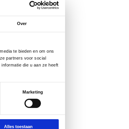
Over
t potentieel om mensen te
wsbrief
hoopvolle
an het belang van
 media te bieden en om ons
je verbeeldingsspier.
ze partners voor social
nformatie die u aan ze heeft
Marketing
n op urgente vragen zoals:
r doen we dat? En met wie?
 sportclubs zijn het meest
Alles toestaan