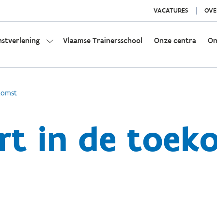
VACATURES
OVE
nstverlening
Vlaamse Trainersschool
Onze centra
On
komst
rt in de toek