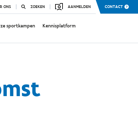
R ONS
ZOEKEN
AANMELDEN
CONTACT
ze sportkampen
Kennisplatform
omst