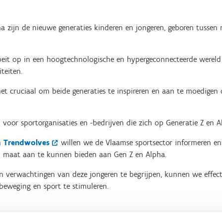
ha zijn de nieuwe generaties kinderen en jongeren, geboren tusse
roeit op in een hoogtechnologische en hypergeconnecteerde werel
teiten.
het cruciaal om beide generaties te inspireren en aan te moedigen o
n voor sportorganisaties en -bedrijven die zich op Generatie Z en A
n
Trendwolves
willen we de Vlaamse sportsector informeren en
p maat aan te kunnen bieden aan Gen Z en Alpha.
n verwachtingen van deze jongeren te begrijpen, kunnen we effec
beweging en sport te stimuleren.