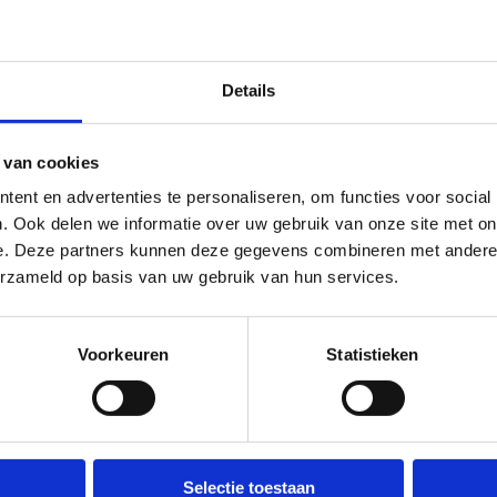
lden om op te bouwen
Details
 regeneratieve toekomst van de sportwereld eruit? Sport heeft he
ardigheid te bevorderen. Maar hoe dan?
s #SIC2023 deelde Lien De Ruyck van
Regenerative Futures Nieu
 van cookies
port. Met
deze presentatie
hopen we ook jou te overtuigen v
ent en advertenties te personaliseren, om functies voor social
ctor. Van groene sporthubs tot spierkrachtcentrales. Hier train je 
. Ook delen we informatie over uw gebruik van onze site met on
e. Deze partners kunnen deze gegevens combineren met andere i
erzameld op basis van uw gebruik van hun services.
ario’s
Voorkeuren
Statistieken
 2017 tot 2021 samen met
TomorrowLab
om antwoorden te vinde
toekomst uitzien? Waar zullen we in de toekomst sporten? Wannee
r zijn? Welke infrastructuur hebben we daarvoor nog nodig? Welke
Selectie toestaan