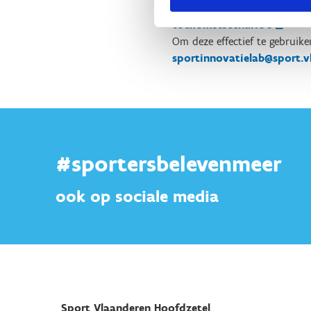
Om hiervoor strategische de
toekomstscenario’s
Om deze effectief te gebruik
sportinnovatielab@sport.v
#sportersbelevenmeer
ook op sociale media
Sport Vlaanderen Hoofdzetel