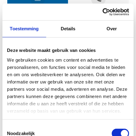
Jouw gegevens
Toestemming
Details
Over
Deze website maakt gebruik van cookies
We gebruiken cookies om content en advertenties te
personaliseren, om functies voor social media te bieden
en om ons websiteverkeer te analyseren. Ook delen we
informatie over uw gebruik van onze site met onze
Geef aan tot welk domein jouw vraag behoort
partners voor social media, adverteren en analyse. Deze
partners kunnen deze gegevens combineren met andere
KIES EEN DOMEIN
informatie die u aan ze heeft verstrekt of die ze hebben
verzameld op basis van uw gebruik van hun services.
Jouw vraag
Toestemmingsselectie
Noodzakelijk