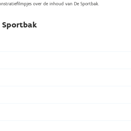
nstratiefilmpjes over de inhoud van De Sportbak.
e Sportbak
jk mee te nemen vaten (‘Kans’)
 officiële KanJam flying disc
am. 91,50cm)
nior 12", links
echts
balknuppel, 70 cm
s