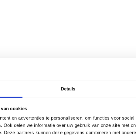
bat uit schuim
tles
14 m
reedte van 5 meter en kan makkelijk op 2 verschillende hoogten 
ge honkenset
schijven 0,5 kg (verankering net)
n minitennis).
g en makkelijk verankerd kunnen worden en wordt geleverd in een
l maat: 5
spordas max junior
bber
n. 50 hoedjes in 4 verschillende kleuren, basis 100% polyethyleen
emonstratiefilmpjes
Details
 van cookies
ent en advertenties te personaliseren, om functies voor social
. Ook delen we informatie over uw gebruik van onze site met on
e. Deze partners kunnen deze gegevens combineren met andere i