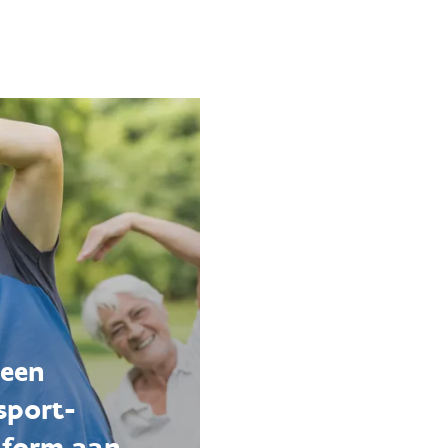
 een
sport­
tform aan