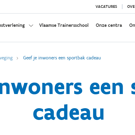
VACATURES
OVE
nstverlening
Vlaamse Trainersschool
Onze centra
On
weging
Geef je inwoners een sportbak cadeau
 inwoners een
cadeau