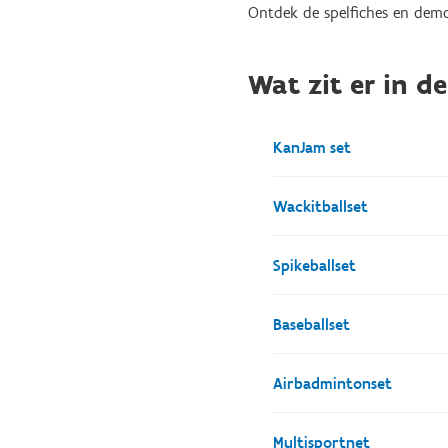
Ontdek de spelfiches en demo
Wat zit er in d
KanJam set
2 duurzame, makkeli
Wackitballset
een custom-designed
1 wackitballbase
Spikeballset
4 rackets
3 balletjes
1 kader met net (di
Baseballset
1 draagtas
2 ballen
belijningsset
1 ballenpomp
1 vanghandschoen Se
Airbadmintonset
een draagtas
1 vanghandschoen r
1 beukenhouten tee
4 badmintonracket
Multisportnet