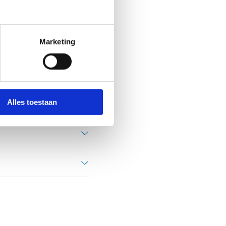
Marketing
spraak in de keuze van de
Alles toestaan
eid van park,
dienst, jeugddienst, het
ne reservatieformulier,
p de jongeren: in het
portwerking)​
medewerker jeugddienst,
e mobiele sportbak en de
ongeren die in niet-