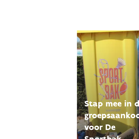
Stap mee in 
groepsaanko
voor De
Sportbak