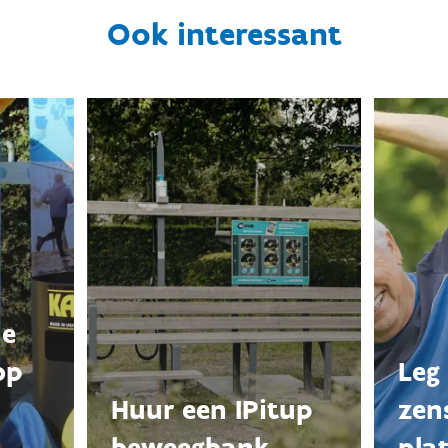
Ook interessant
de
op
Leg
Huur een IPitup
zen
beweegbank
pla