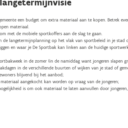
langetermijnvisie
 gemeente een budget om extra materiaal aan te kopen. Betrek even
pen materiaal​.
 om met de mobiele sportkoffers aan de slag te gaan.
 de langetermijnplanning op het vlak van sportbeleid in je stad 
iggen en waar je De Sportbak kan linken aan de huidige sportwerk
portbakweek in de zomer (in de namiddag want jongeren slapen gra
akdagen in de verschillende buurten of wijken van je stad of gem
ewoners blijvend bij het aanbod;
a materiaal aangekocht kan worden op vraag van de jongeren;
 mogelijkheid is om ook materiaal te laten aanvullen door jongeren