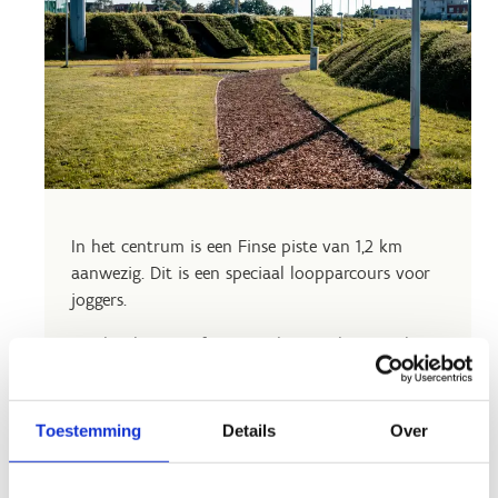
In het centrum is een Finse piste van 1,2 km
aanwezig. Dit is een speciaal loopparcours voor
joggers.
Om het loopcomfort te verbeteren bestaat de
bovenlaag van deze piste uit een verende laag.
Deze toplaag is zacht, verend en schokdempend
waardoor een aangenaam loopgevoel gecreëerd
Toestemming
Details
Over
wordt. Bovendien voorkomt het blessures. De
gewrichten worden door het verende effect van