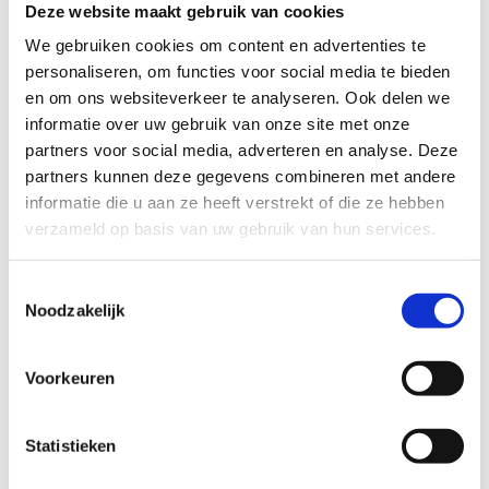
de toplaag aanzienlijk minder belast tijdens het
Deze website maakt gebruik van cookies
lopen.
We gebruiken cookies om content en advertenties te
personaliseren, om functies voor social media te bieden
De piste is gratis toegankelijk en verlicht tot
en om ons websiteverkeer te analyseren. Ook delen we
22u00.
informatie over uw gebruik van onze site met onze
partners voor social media, adverteren en analyse. Deze
partners kunnen deze gegevens combineren met andere
informatie die u aan ze heeft verstrekt of die ze hebben
verzameld op basis van uw gebruik van hun services.
Reserveer de
finse piste
Toestemmingsselectie
Noodzakelijk
Voorkeuren
Statistieken