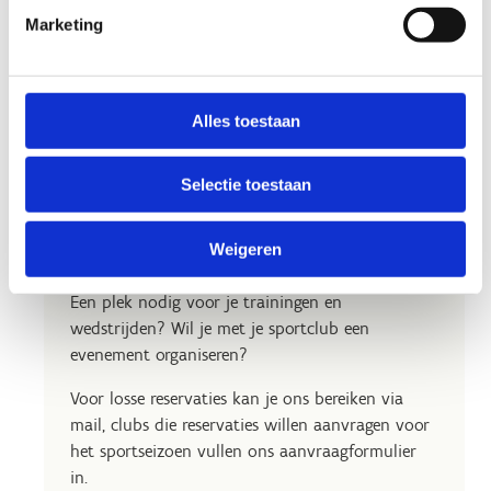
Marketing
Alles toestaan
Selectie toestaan
Op zoek naar een uitvalsbasis
voor jouw club?
Weigeren
Een plek nodig voor je trainingen en
wedstrijden? Wil je met je sportclub een
evenement organiseren?
Voor losse reservaties kan je ons bereiken via
mail, clubs die reservaties willen aanvragen voor
het sportseizoen vullen ons aanvraagformulier
in.