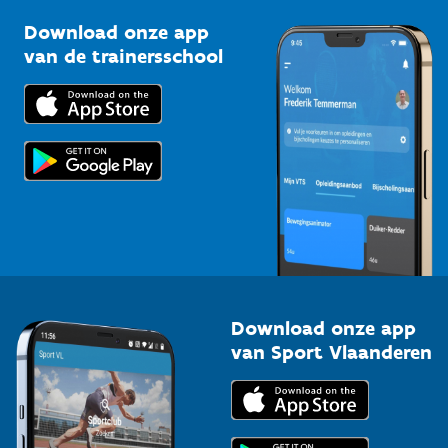
Sportclubs
Kennisplatform
Download onze app
Bedrijven
van de trainersschool
Downloads
Trainers en begeleiders
Voor de pers
Scholen
Topsporters
Organisatoren van sportevenementen
Download onze app
van Sport Vlaanderen