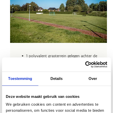
1 polyvalent grasterrein gelegen achter de
wielerpiste
2 polyvalente grasterreinen gelegen naast
de kogelstootstand en parking
Toestemming
Details
Over
Voor recreatief gebruik
Voetbaldoelen
Deze website maakt gebruik van cookies
We gebruiken cookies om content en advertenties te
personaliseren, om functies voor social media te bieden