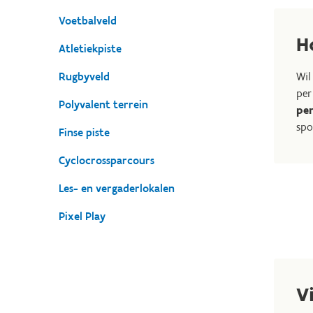
Voetbalveld
H
Atletiekpiste
Rugbyveld
Wil
pe
Polyvalent terrein
pe
spo
Finse piste
Cyclocrossparcours
Les- en vergaderlokalen
Pixel Play
V