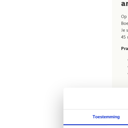
a
Op 
Boe
Je 
45 
Pra
Toestemming