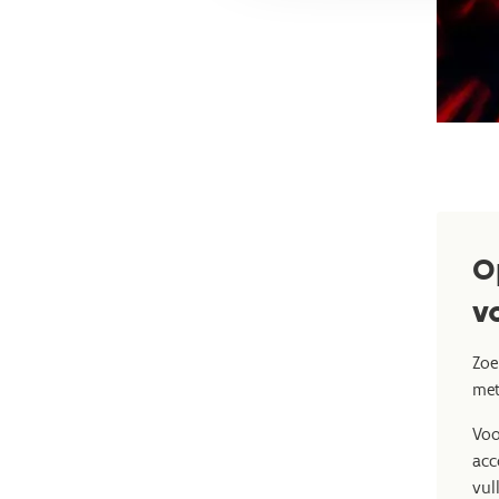
O
v
Zoe
met
Voo
acc
vul