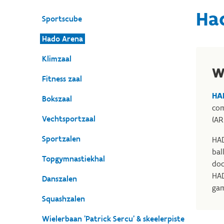
Ha
Sportscube
Hado Arena
Klimzaal
W
Fitness zaal
HA
Bokszaal
com
Vechtsportzaal
(AR)
Sportzalen
HAD
bal
Topgymnastiekhal
dod
HAD
Danszalen
gam
Squashzalen
Wielerbaan 'Patrick Sercu' & skeelerpiste