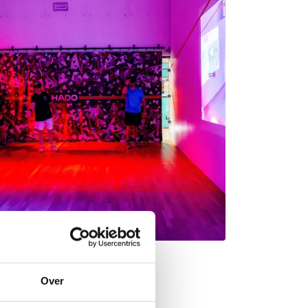
Over
tje