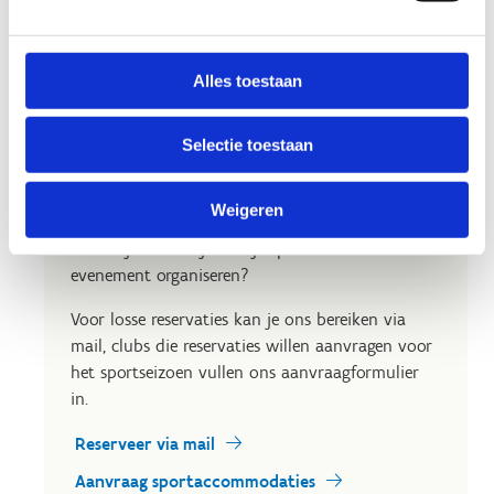
Alles toestaan
Op zoek naar een uitvalsbasis
Selectie toestaan
voor jouw club?
Weigeren
Een plek nodig voor je trainingen en
wedstrijden? Wil je met je sportclub een
evenement organiseren?
Voor losse reservaties kan je ons bereiken via
mail, clubs die reservaties willen aanvragen voor
het sportseizoen vullen ons aanvraagformulier
in.
Reserveer via mail
Aanvraag sportaccommodaties