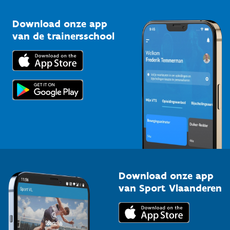
Sportclubs
Kennisplatform
Download onze app
Bedrijven
van de trainersschool
Downloads
Trainers en begeleiders
Voor de pers
Scholen
Topsporters
Organisatoren van sportevenementen
Download onze app
van Sport Vlaanderen