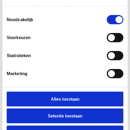
Polyvalente zaal
Geluidsinstallatie
Toestemmingsselectie
Geschikt als evenementenzaal
Noodzakelijk
6 badmintonterreinen, 1 basketbalterrein, 1
volleybalterrein, 1 torbal/goalbal terrein
Voorkeuren
PU combi-elastische vloer
Afmetingen
Statistieken
Polyvalente zaal volledig: 50 x 17 m,
hoogte 6,7 m
Marketing
Polyvalente zaal A: 30 x 17 m
Polyvalente zaal B: 20 x 17 m
Alles toestaan
Selectie toestaan
Reserveer de
polyvalente