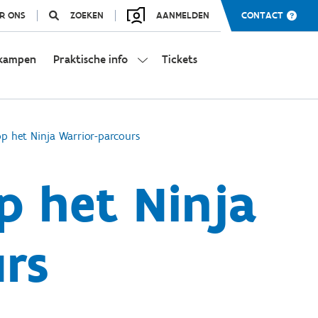
R ONS
ZOEKEN
AANMELDEN
CONTACT
kampen
Praktische info
Tickets
op het Ninja Warrior-parcours
p het Ninja
rs