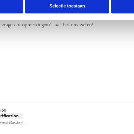
rnachting?
Selectie toestaan
porten?
tion
erification
Friendly
Captcha ⇗