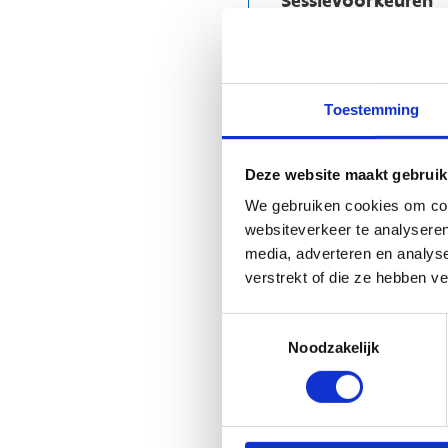
Sessievoorkeuren
VOORKEURSDATUM
*
Toestemming
ALTERNATIEVE DATUM
Deze website maakt gebruik
We gebruiken cookies om cont
websiteverkeer te analyseren
media, adverteren en analys
verstrekt of die ze hebben v
Bijvoorbeeld: van 12.00 
Toestemmingsselectie
Noodzakelijk
Extra wensen