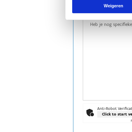
Interesse in een ove
Weigeren
Interesse in andere s
Anti-Robot Verifica
Click to start v