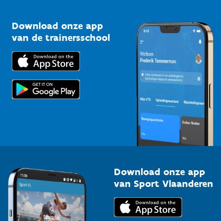
Vlaamse Trainersschool
Sportclubs
Kennisplatform
Download onze app
Bedrijven
van de trainersschool
Downloads
Trainers en begeleiders
Voor de pers
Scholen
Topsporters
Organisatoren van sportevenementen
Download onze app
van Sport Vlaanderen