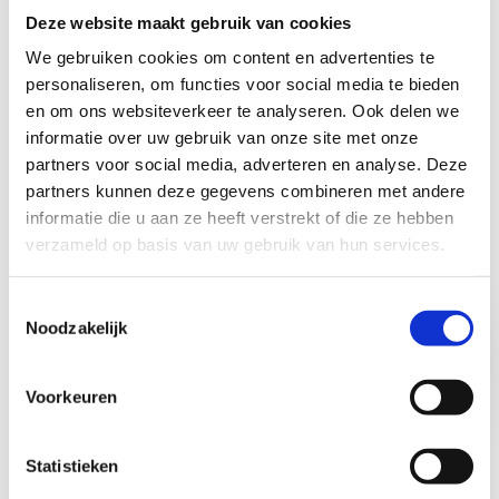
Deze website maakt gebruik van cookies
Totaalprijs: € 15,00 (incl. maaltijd die je ter plekke
We gebruiken cookies om content en advertenties te
betaalt).
personaliseren, om functies voor social media te bieden
en om ons websiteverkeer te analyseren. Ook delen we
Tip: om 100% zeker te zijn van je
informatie over uw gebruik van onze site met onze
voorkeursdatum reserveer je best 8 weken op
partners voor social media, adverteren en analyse. Deze
voorhand.
partners kunnen deze gegevens combineren met andere
informatie die u aan ze heeft verstrekt of die ze hebben
verzameld op basis van uw gebruik van hun services.
Reserveer je
Download je
Toestemmingsselectie
Noodzakelijk
Jump & Play-
unieke
verjaardagsfeestje
uitnodigingskaart
Voorkeuren
Statistieken
Practicals van 't Jump & Play-