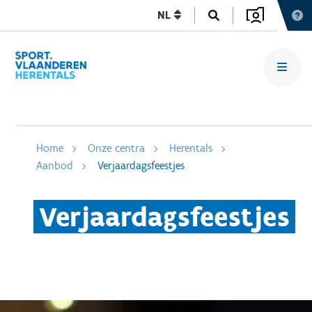
NL
Home
Onze centra
Herentals
Aanbod
Verjaardagsfeestjes
Verjaardagsfeestjes