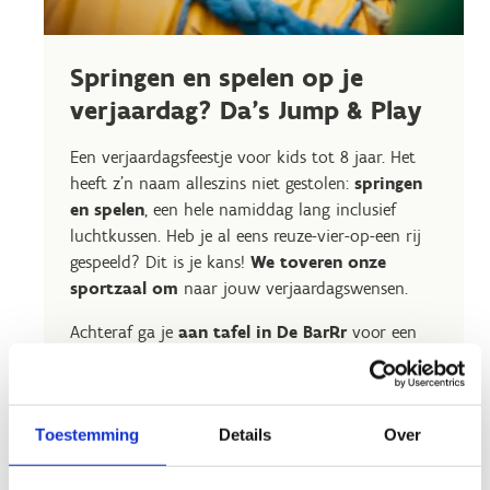
Springen en spelen op je
verjaardag? Da's Jump & Play
Een verjaardagsfeestje voor kids tot 8 jaar. Het
heeft z'n naam alleszins niet gestolen:
springen
en spelen
, een hele namiddag lang inclusief
luchtkussen. Heb je al eens reuze-vier-op-een rij
gespeeld? Dit is je kans!
We toveren onze
sportzaal om
naar jouw verjaardagswensen.
Achteraf ga je
aan tafel in De BarRr
voor een
hapje en een drankje. Geef aan wat jij graag wil
eten en wij zorgen dat 't klaarstaat voor/na
jouw feestje. Voor je verjaardagsmaaltijd rekenen
Toestemming
Details
Over
we (maximaal) 1 uur aan tafel. Het aantal
maaltijden kan je wijzigen tot 24u vooraf via
debarrr@outlook.com
.