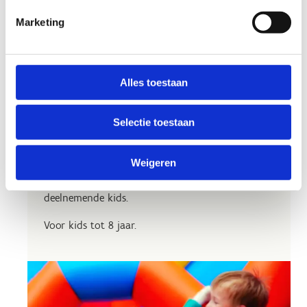
feestje
Marketing
Het Jump & Play-feestje is beschikbaar op:
Zondag
10.00 - 12.00 uur
Alles toestaan
Zondag
13.00 - 15.00 uur
Selectie toestaan
Let op, dit feestje bieden we aan
zonder
begeleiding
. Minimum 10-, maximum 20 kids.
Weigeren
Kom je toch met minder dan 10 kinderen? Dan
betaal je het bedrag dat overeen komt met 10
deelnemende kids.
Voor kids tot 8 jaar.