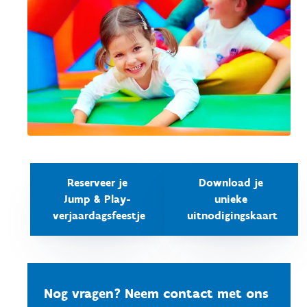
Reserveer je
Download je
Jump & Play-
unieke
verjaardagsfeestje
uitnodigingskaart
Nog vragen? Neem contact met ons