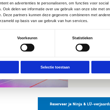
Practicals 
ent en advertenties te personaliseren, om functies voor social
. Ook delen we informatie over uw gebruik van onze site met on
feestje
e. Deze partners kunnen deze gegevens combineren met andere i
erzameld op basis van uw gebruik van hun services.
Het Ninja & LÜ-feest
Woensdag
Voorkeuren
Statistieken
Let op, dit feestje 
10-, maximum 20 ki
kinderen? Dan betaa
deelnemende kids.
Selectie toestaan
Voor kids vanaf 9 jaa
Reserveer je Ninja & LÜ-verjaard