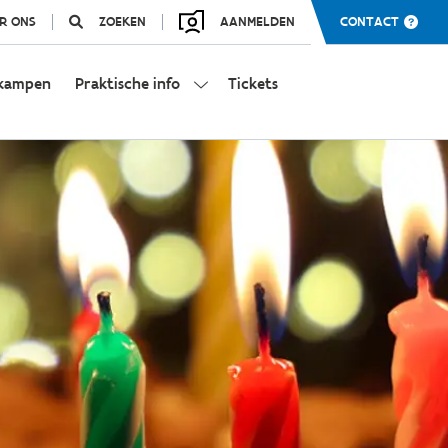
R ONS
ZOEKEN
AANMELDEN
CONTACT
kampen
Praktische info
Tickets