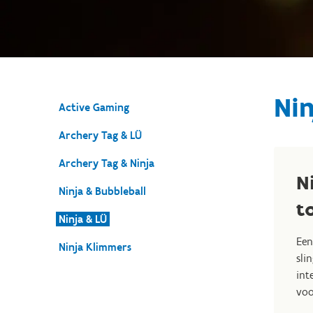
Nin
Active Gaming
Archery Tag & LÜ
Archery Tag & Ninja
N
Ninja & Bubbleball
t
Ninja & LÜ
Een
Ninja Klimmers
sli
int
voo