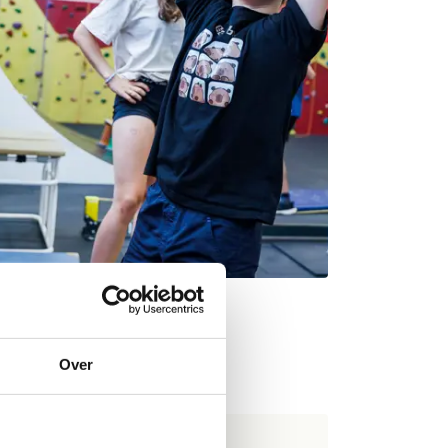
agsfeestje
Over