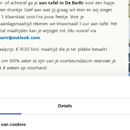
r- of achteraf ga je
aan tafel in De BarRr
voor een hapje
een drankje. Geef aan wat jij graag wil eten en wij zorgen
 't klaarstaat voor/na jouw feestje. Voor je
jaardagsmaaltijd rekenen we (maximaal) 1 uur aan tafel. Het
tal maaltijden kan je wijzigen tot 24u vooraf via
barrr@outlook.com
.
aalprijs: € 19,50 (incl. maaltijd die je ter plekke betaalt).
: om 100% zeker te zijn van je voorkeursdatum reserveer je
t 8 weken op voorhand.
Reserveer je Ninja & LÜ-verjaard
Details
 van cookies