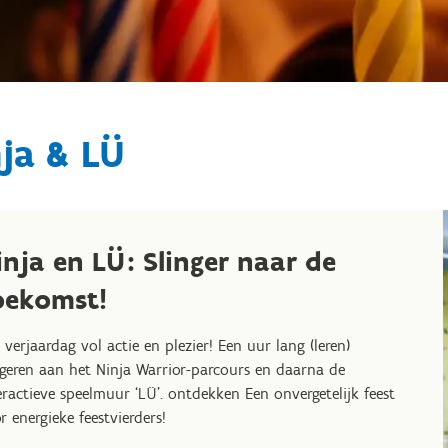
ja & LÜ
inja en LÜ: Slinger naar de
oekomst!
 verjaardag vol actie en plezier! Een uur lang (leren)
ngeren aan het Ninja Warrior-parcours en daarna de
eractieve speelmuur ‘LÜ’. ontdekken Een onvergetelijk feest
r energieke feestvierders!