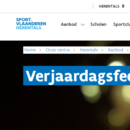
HERENTALS
Aanbod
Scholen
Sportcl
Home
Onze centra
Herentals
Aanbod
Verjaardagsfe