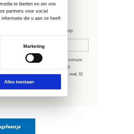
van 't Ninja & LÜ-
 media te bieden en om ons
ze partners voor social
nformatie die u aan ze heeft
je is
vanaf 20 april
beschikbaar op:
13.00 - 15.00 uur
Marketing
bieden we aan
mét
begeleiding
. Minimum
ds. Kom je toch met minder dan 10
l je het bedrag dat overeen komt met 10
Alles toestaan
r.
agsfeestje