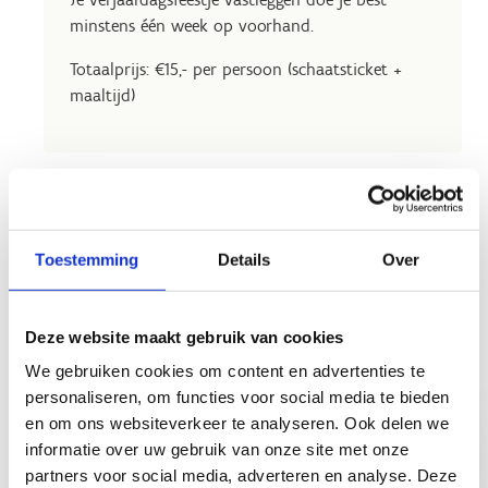
minstens één week op voorhand.
Totaalprijs: €15,- per persoon (schaatsticket +
maaltijd)
Let op, verjaardagsfeestjes op de ijsbaan kunnen
Toestemming
Details
Over
geboekt worden tot en met donderdag 2 april.
Daarna schakelen we over op onze zomerfeestjes.
Deze website maakt gebruik van cookies
We gebruiken cookies om content en advertenties te
personaliseren, om functies voor social media te bieden
Boek je
Download je
en om ons websiteverkeer te analyseren. Ook delen we
verjaardagsfeestje
unieke
informatie over uw gebruik van onze site met onze
op de ijsbaan
uitnodigingskaart
partners voor social media, adverteren en analyse. Deze