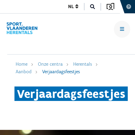
NL
Home
Onze centra
Herentals
Aanbod
Verjaardagsfeestjes
Verjaardagsfeestjes