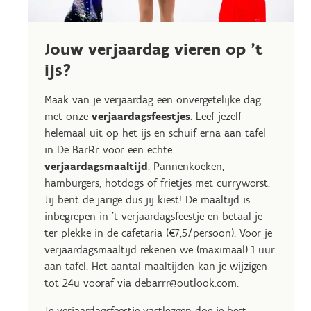
Jouw verjaardag vieren op 't
ijs?
Maak van je verjaardag een onvergetelijke dag
met onze
verjaardagsfeestjes
. Leef jezelf
helemaal uit op het ijs en schuif erna aan tafel
in De BarRr voor een echte
verjaardagsmaaltijd
. Pannenkoeken,
hamburgers, hotdogs of frietjes met curryworst.
Jij bent de jarige dus jij kiest! De maaltijd is
inbegrepen in 't verjaardagsfeestje en betaal je
ter plekke in de cafetaria (€7,5/persoon). Voor je
verjaardagsmaaltijd rekenen we (maximaal) 1 uur
aan tafel. Het aantal maaltijden kan je wijzigen
tot 24u vooraf via debarrr@outlook.com.
Je verjaardagsfeestje vastleggen doe je best