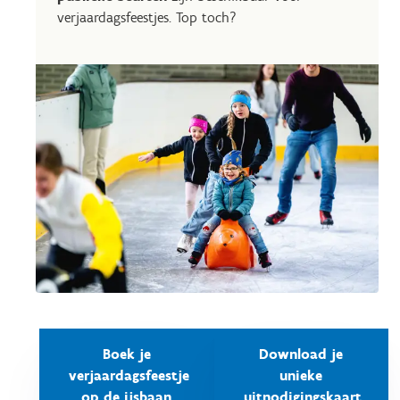
verjaardagsfeestjes. Top toch?
Boek je
Download je
verjaardagsfeestje
unieke
op de ijsbaan
uitnodigingskaart