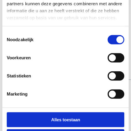
partners kunnen deze gegevens combineren met andere
informatie die u aan ze heeft verstrekt of die ze hebben
verzameld op basis van uw gebruik van hun services.
Hou rekening met de publieke
beurten
Toestemmingsselectie
Noodzakelijk
Wij zijn altijd in voor een feestje, zéker een
verjaardagsfeestje! Birthday On Ice kan tijdens
elke publieke beurt op woensdagnamiddag en in
Voorkeuren
't weekend. In schoolvakanties kan dat
natuurlijk elke dag.
Statistieken
WOENSDAG
Marketing
14.00u - 16.00u
Alles toestaan
19.00u - 21.00u