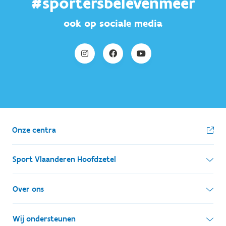
#sportersbelevenmeer
ook op sociale media
Onze centra
Sport Vlaanderen Hoofdzetel
Simon Bolivarlaan 17
Over ons
1000 Brussel
Wie zijn we, wat doen we
Wij ondersteunen
Ondernemingsnummer: BE 0248.142.826