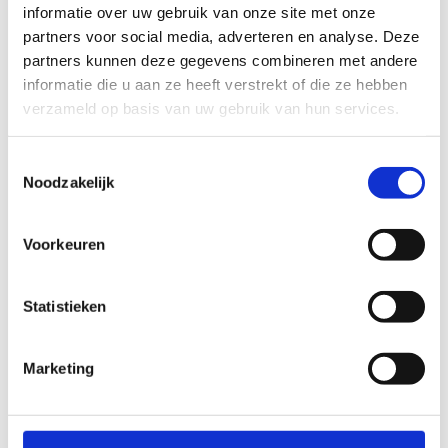
informatie over uw gebruik van onze site met onze
partners voor social media, adverteren en analyse. Deze
partners kunnen deze gegevens combineren met andere
informatie die u aan ze heeft verstrekt of die ze hebben
verzameld op basis van uw gebruik van hun services.
Toestemmingsselectie
Nieuw: SportKompas als
Noodzakelijk
activiteit binnen Sportklassen
Laat je leerlingen op een leuke en interactieve
Voorkeuren
manier ontdekken welke sporten écht bij hen
passen. Met het
SportKompas
ontvangt elke
Statistieken
leerling een persoonlijk rapport met sporten die
perfect aansluiten bij hun talenten en interesses.
Marketing
Voor leerlingen vanaf het 3de leerjaar
Slechts €5 per leerling per uur
Resultaten direct beschikbaar in het