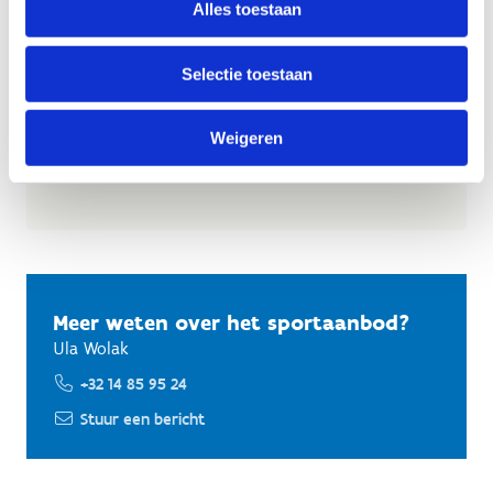
SportKompas-platform
Alles toestaan
Jij als leerkracht krijgt toegang tot alle
rapporten en resultaten
Selectie toestaan
Help jouw leerlingen hun ideale sportmatch te
vinden!
Weigeren
Meer info vind je op
SportKompas.be
Meer weten over het sportaanbod?
Ula Wolak
+32 14 85 95 24
Stuur een bericht