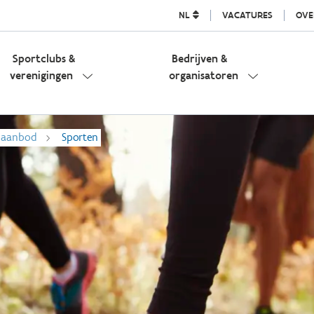
NL
VACATURES
OVE
Sportclubs &
Bedrijven &
verenigingen
organisatoren
l aanbod
Sporten