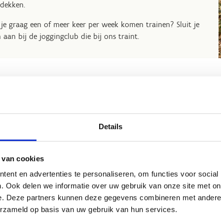
dekken.
 je graag een of meer keer per week komen trainen? Sluit je
 aan bij de joggingclub die bij ons traint.
eve club:
Heidejoggers Zemst
Details
Erik Nys
 van cookies
ent en advertenties te personaliseren, om functies voor social
. Ook delen we informatie over uw gebruik van onze site met on
e. Deze partners kunnen deze gegevens combineren met andere i
om op sportstage in Hofstade
erzameld op basis van uw gebruik van hun services.