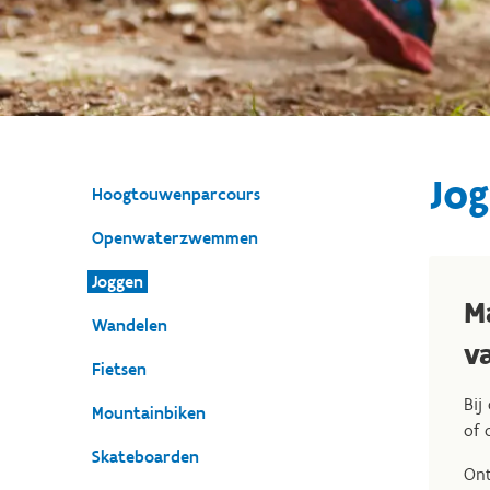
Jo
Hoogtouwenparcours
Openwaterzwemmen
Joggen
M
Wandelen
v
Fietsen
Bij
Mountainbiken
of 
Skateboarden
On