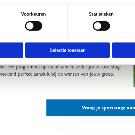
 je met je sportclub, vereniging of federatie een stage met
rnachting of een sportweekend organiseren?
Voorkeuren
Statistieken
Hofstade vind je alles wat je nodig hebt voor avontuurlijke
doorsporten, van kajakken en mountainbiken tot klimmen
meer. Maar ook voor allerlei indoorsporten biedt onze
rthal uitstekende faciliteiten.
Selectie toestaan
en bekijken we graag de mogelijkheden en stellen we met
zier een programma op maat samen, zodat jouw sportstage
weekend perfect aansluit bij de wensen van jouw groep.
Vraag je sportstage aan