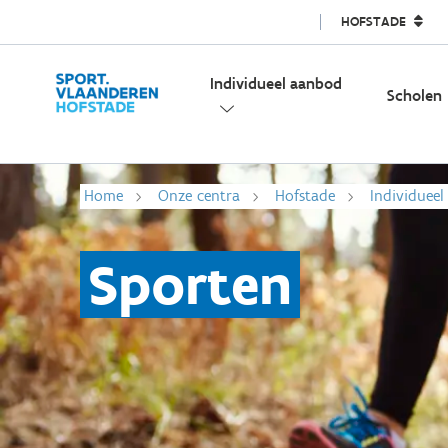
HOFSTADE
Individueel aanbod
Scholen
Home
Onze centra
Hofstade
Individuee
Sporten