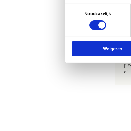
Wil
Toestemmingsselectie
ove
Noodzakelijk
In 
out
en 
spo
Weigeren
Sam
ple
of 