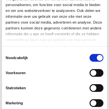
personaliseren, om functies voor social media te bieden
en om ons websiteverkeer te analyseren. Ook delen we
informatie over uw gebruik van onze site met onze
partners voor social media, adverteren en analyse. Deze
partners kunnen deze gegevens combineren met andere
informatie die u aan ze heeft verstrekt of die ze hebben
Wandelen in groep?
verzameld op basis van uw gebruik van hun services.
Ontdek onze sportieve weekends, waar je kunt
Toestemmingsselectie
genieten van prachtige wandelingen in de
Noodzakelijk
natuur. Stap in je wandelschoenen en verken
samen met gelijkgestemde wandelaars de
Voorkeuren
adembenemende omgeving.
Of je nu een doorgewinterde wandelaar bent of
Statistieken
pas begint, bij ons vind je de ideale plek om je
wandelvaardigheden te verbeteren en te
ontspannen in de natuur. Naast wandelen
Marketing
bieden we ook andere activiteiten aan, zoals