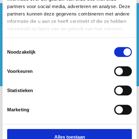
partners voor social media, adverteren en analyse. Deze
partners kunnen deze gegevens combineren met andere
#sportersbelevenmeer
informatie die u aan ze heeft verstrekt of die ze hebben
verzameld op basis van uw gebruik van hun services.
ook op sociale media
Toestemmingsselectie
Noodzakelijk
Voorkeuren
Statistieken
Onze centra
Marketing
Sport Vlaanderen Hoofdzetel
Simon Bolivarlaan 17
Over ons
Alles toestaan