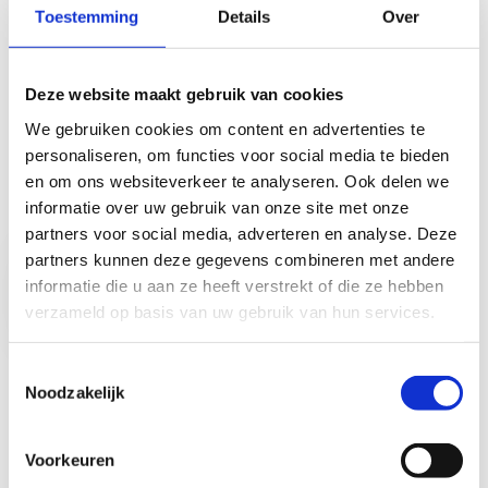
Toestemming
Details
Over
Zin om bij te verdienen?
Meld je dan aan via onderstaand aanmeldingsformulier.
Deze website maakt gebruik van cookies
Nog vragen?
We gebruiken cookies om content en advertenties te
personaliseren, om functies voor social media te bieden
Contacteer
tim.herbig@sport.vlaanderen
.
en om ons websiteverkeer te analyseren. Ook delen we
informatie over uw gebruik van onze site met onze
partners voor social media, adverteren en analyse. Deze
Meld je aan als
partners kunnen deze gegevens combineren met andere
jobstudent
informatie die u aan ze heeft verstrekt of die ze hebben
redder
verzameld op basis van uw gebruik van hun services.
Toestemmingsselectie
Noodzakelijk
Voorkeuren