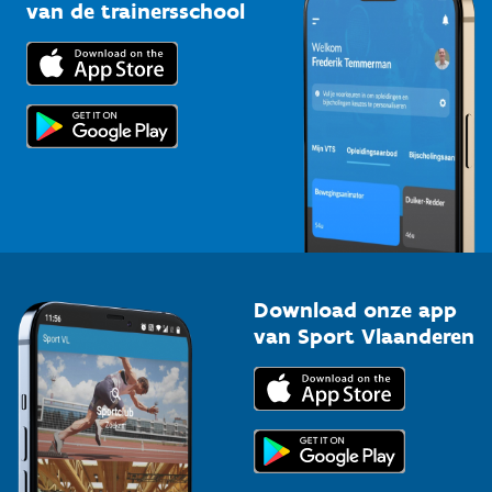
Bedrijven
van de trainersschool
Downloads
Trainers en begeleiders
Voor de pers
Scholen
Topsporters
Organisatoren van sportevenementen
Download onze app
van Sport Vlaanderen