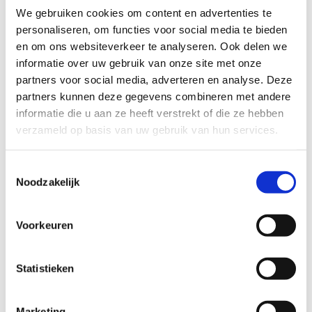
We gebruiken cookies om content en advertenties te
personaliseren, om functies voor social media te bieden
en om ons websiteverkeer te analyseren. Ook delen we
informatie over uw gebruik van onze site met onze
partners voor social media, adverteren en analyse. Deze
partners kunnen deze gegevens combineren met andere
informatie die u aan ze heeft verstrekt of die ze hebben
verzameld op basis van uw gebruik van hun services.
Ik ben in het bezit van een diploma Hoger
Toestemmingsselectie
Redder
Noodzakelijk
Ja
Neen
Voorkeuren
Anti-Robot Verification
Click to start verification
Statistieken
Friendly
Captcha ⇗
Marketing