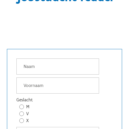
Geslacht
M
V
X