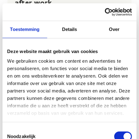
after work
Op vrijdag 4 april, 9 mei en 6 juni kan je op ons
hoogtouwenparcours terecht voor een unieke after
Toestemming
Details
Over
work. Kom 1,5u klimmen en babbel nadien gezellig
bij met hapjes en drankjes van het
Zuiderbad
. Mis
het niet, dit wordt gegarandeerd een onvergetelijke
Deze website maakt gebruik van cookies
avond.
We gebruiken cookies om content en advertenties te
Van 16u30 tot 20u
personaliseren, om functies voor social media te bieden
€45 per deelnemer (alles inbegrepen)
en om ons websiteverkeer te analyseren. Ook delen we
informatie over uw gebruik van onze site met onze
Ontdek alles wat je wil weten over ons
partners voor social media, adverteren en analyse. Deze
hoogtouwenparcours
partners kunnen deze gegevens combineren met andere
informatie die u aan ze heeft verstrekt of die ze hebben
verzameld op basis van uw gebruik van hun services.
Toestemmingsselectie
Noodzakelijk