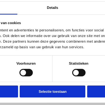
Details
p zoek naar een uitvalsbasis
 van cookies
oor jouw club?
ent en advertenties te personaliseren, om functies voor social
. Ook delen we informatie over uw gebruik van onze site met on
k je een plek voor je trainingen en wedstrijden? Wil je met
e. Deze partners kunnen deze gegevens combineren met andere i
sportclub een evenement organiseren? Contacteer ons geheel
erzameld op basis van uw gebruik van hun services.
jblijvend, samen met jou bekijken we alle opties en vinden
de perfecte oplossing.
Voorkeuren
Statistieken
Contacteer ons
Selectie toestaan