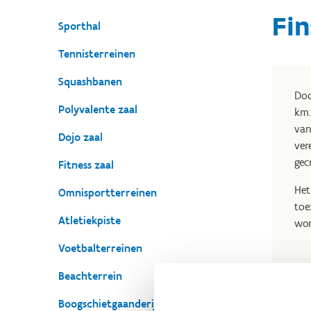
Fin
Sporthal
Tennisterreinen
Squashbanen
Doo
Polyvalente zaal
km.
van
Dojo zaal
ver
gec
Fitness zaal
Het
Omnisportterreinen
toe
Atletiekpiste
wor
Voetbalterreinen
Beachterrein
Boogschietgaanderij