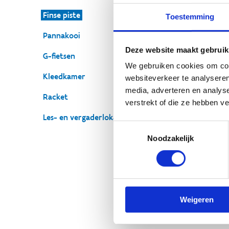
Finse piste
Toestemming
Pannakooi
O
Deze website maakt gebruik
G-fietsen
v
We gebruiken cookies om cont
Kleedkamer
websiteverkeer te analyseren
Zoe
media, adverteren en analys
Racket
je 
verstrekt of die ze hebben v
vri
Les- en vergaderlokalen
we 
Toestemmingsselectie
Noodzakelijk
Weigeren