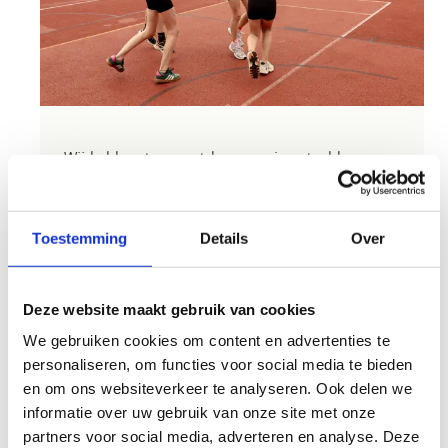
Wij hebben twee outdoor omnisportvelden voor
jou klaar liggen. Door de outdoor sportvloer
(drainbeton) kan je er bijna alle sporten op
beoefenen. Handbal, hockey, basket, volley,
Toestemming
Details
Over
minivoetbal, tennis, ... Elke sportieveling vindt op
deze terreinen wel zijn of haar ding.
Deze website maakt gebruik van cookies
Aarzel niet en stuur ons een e-mail om je
We gebruiken cookies om content en advertenties te
reservering aan te vragen. We kijken ernaar uit
personaliseren, om functies voor social media te bieden
om jouw sportieve ambities te ondersteunen!
en om ons websiteverkeer te analyseren. Ook delen we
Bekijk de tarieven
informatie over uw gebruik van onze site met onze
partners voor social media, adverteren en analyse. Deze