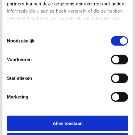
partners kunnen deze gegevens combineren met andere
informatie die u aan ze heeft verstrekt of die ze hebben
verzameld op basis van uw gebruik van hun services.
Toestemmingsselectie
Noodzakelijk
Voorkeuren
Statistieken
Marketing
Op zoek naar een uitvalsbasis
Alles toestaan
voor jouw club?