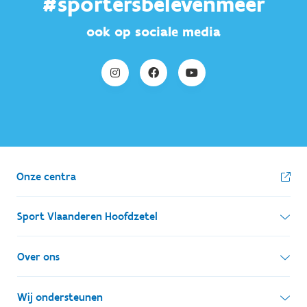
#sportersbelevenmeer
ook op sociale media
Onze centra
Sport Vlaanderen Hoofdzetel
Simon Bolivarlaan 17
Over ons
1000 Brussel
Wie zijn we, wat doen we
Wij ondersteunen
Ondernemingsnummer: BE 0248.142.826