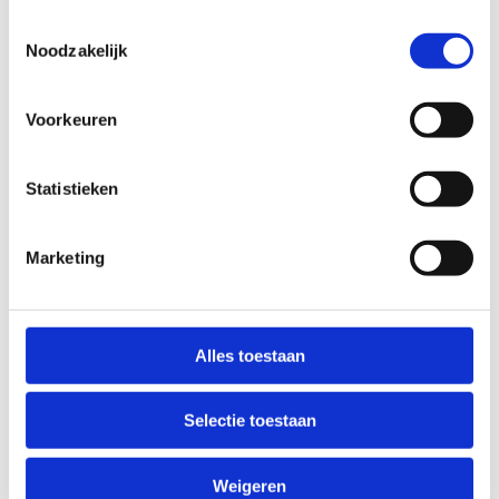
Toestemmingsselectie
Noodzakelijk
Icaros Lightning
Voorkeuren
De
ICAROS Lightning
biedt een unieke
combinatie van fitness en exergaming. Dit
innovatieve trainingssysteem is ontworpen om je
Statistieken
core-stabiliteit, coördinatie en reactievermogen te
verbeteren terwijl je jezelf onderdompelt in
Marketing
meeslepende virtuele werelden.
✔ Geschikt voor iedereen vanaf
14 jaar
✔ Versterkt je
spieren, balans en motoriek
Alles toestaan
✔ Maakt trainen
leuk en uitdagend
✔ Ideaal voor zowel
beginners als gevorderde
sporters
Selectie toestaan
Stap in de toekomst van fitness en ervaar een
Weigeren
intense, speelse en effectieve workout
met de