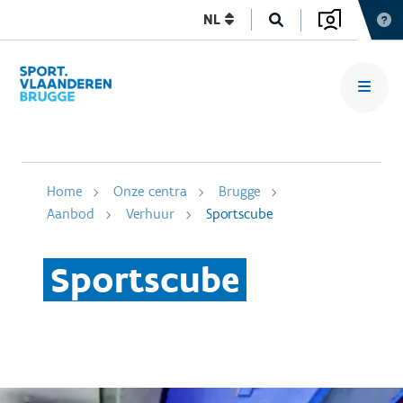
NL
Home
Onze centra
Brugge
Aanbod
Verhuur
Sportscube
Sportscube