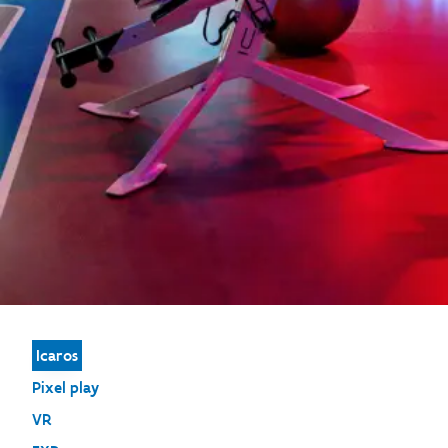
Icaros
Pixel play
VR