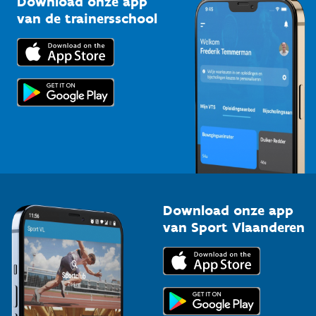
Download onze app
Bedrijven
van de trainersschool
Downloads
Trainers en begeleiders
Voor de pers
Scholen
Topsporters
Organisatoren van sportevenementen
Download onze app
van Sport Vlaanderen