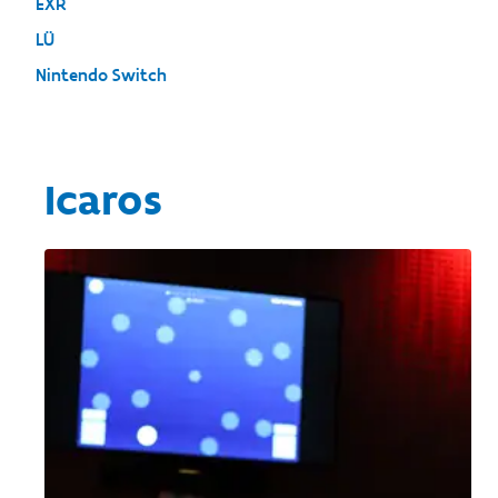
EXR
LÜ
Nintendo Switch
Icaros