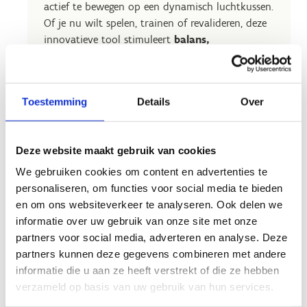
actief te bewegen op een dynamisch luchtkussen.
Of je nu wilt spelen, trainen of revalideren, deze
innovatieve tool stimuleert
balans,
behendigheid en spiercontrole
op een speelse
en effectieve manier.
🟢
Geschikt voor alle leeftijden
Toestemming
Details
Over
🎯 Vooral populair bij
kinderen onder de 14
jaar
💪 Versterkt
spieren en coördinatie
Deze website maakt gebruik van cookies
We gebruiken cookies om content en advertenties te
Door de verschillende interactieve oefeningen en
personaliseren, om functies voor social media te bieden
games is de ICAROS Cloud niet alleen een leuke
en om ons websiteverkeer te analyseren. Ook delen we
uitdaging, maar ook een geweldige manier om
informatie over uw gebruik van onze site met onze
op een natuurlijke en veilige manier
in
partners voor social media, adverteren en analyse. Deze
beweging te blijven.
partners kunnen deze gegevens combineren met andere
informatie die u aan ze heeft verstrekt of die ze hebben
verzameld op basis van uw gebruik van hun services.