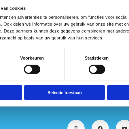
Op zoek naar een geschikte locatie voor jouw
 van cookies
opleiding of vergadering? Wij hebben de perfecte
match.
ent en advertenties te personaliseren, om functies voor social
. Ook delen we informatie over uw gebruik van onze site met on
e. Deze partners kunnen deze gegevens combineren met andere i
erzameld op basis van uw gebruik van hun services.
Voorkeuren
Statistieken
Selectie toestaan