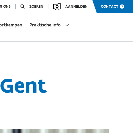
R ONS
ZOEKEN
AANMELDEN
CONTACT
ortkampen
Praktische info
 Gent