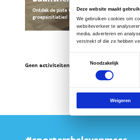
Deze website maakt gebruik
Ontdek de piste tijdens onze vrije trainingen of
groepsinitiaties!
We gebruiken cookies om cont
websiteverkeer te analyseren
media, adverteren en analys
verstrekt of die ze hebben v
Toestemmingsselectie
Noodzakelijk
Geen activiteiten op de kalender.
Weigeren
#sportersbelevenmeer