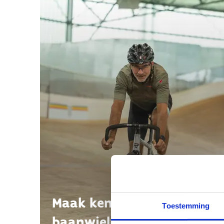
Maak kennis met
Toestemming
baanwielrennen