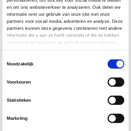
en om ons websiteverkeer te analyseren. Ook delen we
informatie over uw gebruik van onze site met onze
partners voor social media, adverteren en analyse. Deze
Data gezinsschaatsen
partners kunnen deze gegevens combineren met andere
informatie die u aan ze heeft verstrekt of die ze hebben
Zet volgende data zeker in je agenda:
verzameld op basis van uw gebruik van hun services.
2026
2027
Toestemmingsselectie
Noodzakelijk
Zondag 25 oktober
Zondag 31 januari
2026
2027
Voorkeuren
Maandag 2 november
Maandag 8 februari
2026
2027
Woensdag 4
Woensdag 10
Statistieken
november 2026
februari 2027
Zondag 8 november
Zondag 14 februari
2026
2027
Marketing
Woensdag 11
Zondag 28 februari