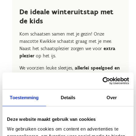
De ideale winteruitstap met
de kids
Kom schaatsen samen met je gezin! Onze
mascotte Kwikkie schaatst graag met je mee.
Naast het schaatsplezier zorgen we voor
extra
plezier
op het ijs.
We voorzien leuke sleetjes,
allerlei speelgoed en
een uitdagend schaatsparcours
speciaal voor
de kinds – en dat alles zonder extra kosten!
Toestemming
Details
Over
Koop een ticket
Deze website maakt gebruik van cookies
voor het
We gebruiken cookies om content en advertenties te
Gezinsschaatsen
personaliseren, om functies voor social media te bieden