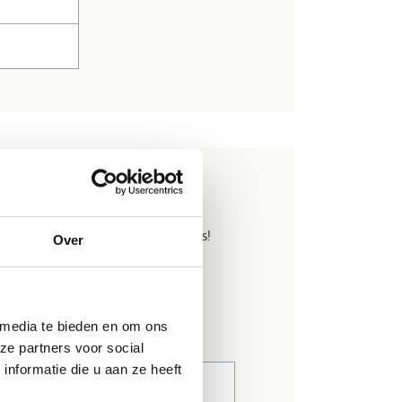
vakantie:
 organiseren we al eens iets leuks!
Over
 media te bieden en om ons
ze partners voor social
nformatie die u aan ze heeft
0u
18.00u - 23.00u