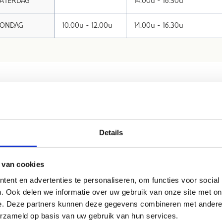
ZATERDAG
14.00u - 16.30u
ZONDAG
10.00u - 12.00u
14.00u - 16.30u
nze openingsuren tijdens de herfst
dens de herfstvakantie kan je bij ons extra veel komen schaatsen én
Details
rijdag 30/10 - 18.00 - 23.00 uur:
Discoschaatsen
aandag 02/11 - 10.00 - 12.00 uur:
Gezinsschaatsen
 van cookies
oensdag 04/11 - 10.00 - 12.00 uur:
Gezinsschaatsen
ent en advertenties te personaliseren, om functies voor social
ondag 22/02 - 10.00 - 12.00 uur:
Gezinsschaatsen
. Ook delen we informatie over uw gebruik van onze site met on
e. Deze partners kunnen deze gegevens combineren met andere i
RIJ 30/10
09.00u - 12.00u
13.00u - 16.0
erzameld op basis van uw gebruik van hun services.