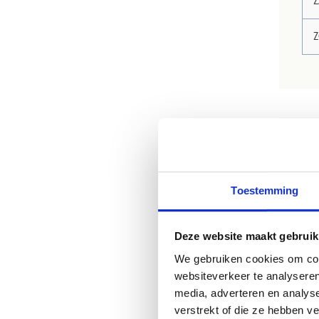
O
Tij
Toestemming
- V
- M
Deze website maakt gebruik
- W
We gebruiken cookies om cont
- Z
websiteverkeer te analyseren
media, adverteren en analys
V
verstrekt of die ze hebben v