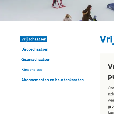
Vri
Vrij schaatsen
Discoschaatsen
Gezinsschaatsen
V
Kinderdisco
p
Abonnementen en beurtenkaarten
Onz
ied
waa
ijs
kan