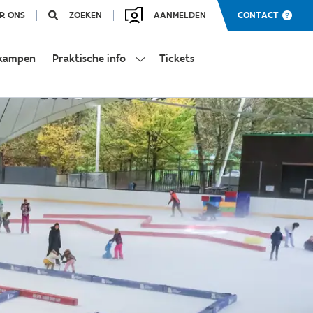
R ONS
ZOEKEN
AANMELDEN
CONTACT
kampen
Praktische info
Tickets