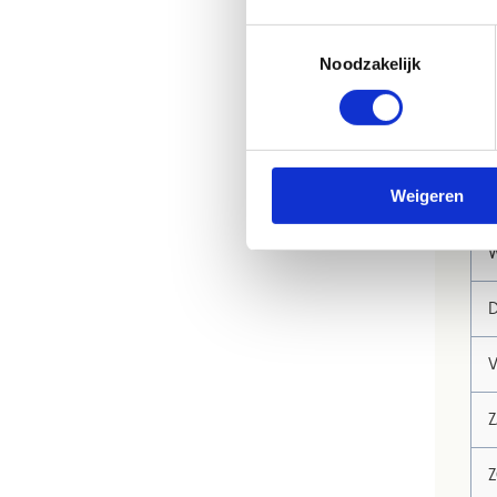
Z
Toestemmingsselectie
Noodzakelijk
Z
M
D
Weigeren
W
D
V
Z
Z