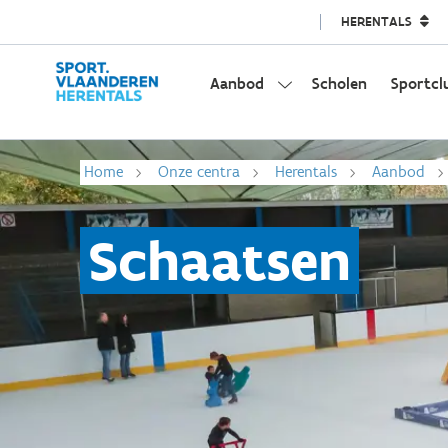
HERENTALS
Aanbod
Scholen
Sportcl
Home
Onze centra
Herentals
Aanbod
Schaatsen