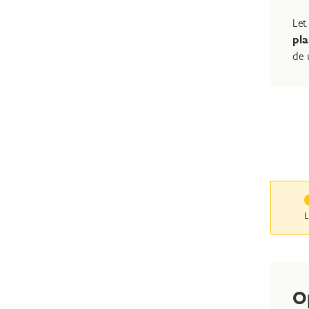
Let
pla
de 
L
O