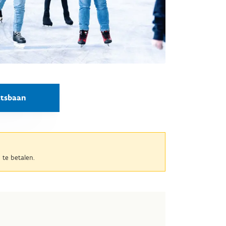
atsbaan
 te betalen.