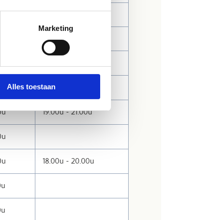
0u
Marketing
0u
0u
0u
Alles toestaan
0u
19.00u - 21.00u
0u
0u
18.00u - 20.00u
0u
0u