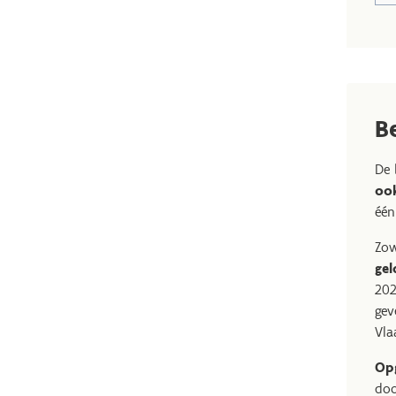
B
De 
oo
één
Zo
gel
202
gev
Vla
Opg
doo