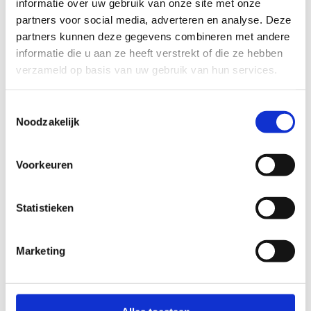
informatie over uw gebruik van onze site met onze
Kom langs en probeer 't zelf eens uit.
partners voor social media, adverteren en analyse. Deze
Voor € 17,00 kan je ons discgolf-parcours
partners kunnen deze gegevens combineren met andere
helemaal uitproberen. Discs, scorekaarten en het
informatie die u aan ze heeft verstrekt of die ze hebben
grondplan krijg je mee aan het onthaal. Zo ben
verzameld op basis van uw gebruik van hun services.
je meteen klaar om te starten.
Toestemmingsselectie
Weet je nu al wanneer je hem wil gebruiken?
Noodzakelijk
Reserveer het discgolf-parcours nu al met een
mailtje naar
res.herentals@sport.vlaanderen.
Voorkeuren
Statistieken
Discgolf verwerken in je ...
Marketing