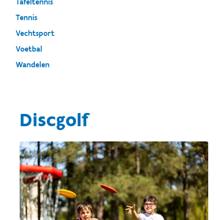
Tafeltennis
Tennis
Vechtsport
Voetbal
Wandelen
Discgolf