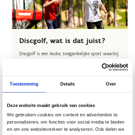
Discgolf, wat is dat juist?
Discgolf is een leuke, toegankelijke sport waarbij
je een
frisbee in een metalen mand
probeert te
werpen in zo weinig mogelijk worpen. Het is
eigenlijk een soort golf, maar dan met een frisbee
(disc).
Iedereen kan meedoen
: jong (vanaf het
Toestemming
Details
Over
5e leerjaar), oud, beginner of ervaren speler.
Ons
mobiel discgolf-parcours
kan altijd
Deze website maakt gebruik van cookies
aangepast worden aan de doelgroep. Door een
We gebruiken cookies om content en advertenties te
bos of op een open ruimte, binnen of buiten.
personaliseren, om functies voor social media te bieden
Kortom, ideaal voor wie op zoek is naar een
en om ons websiteverkeer te analyseren. Ook delen we
leuke activiteit met vrienden, collega's of familie.