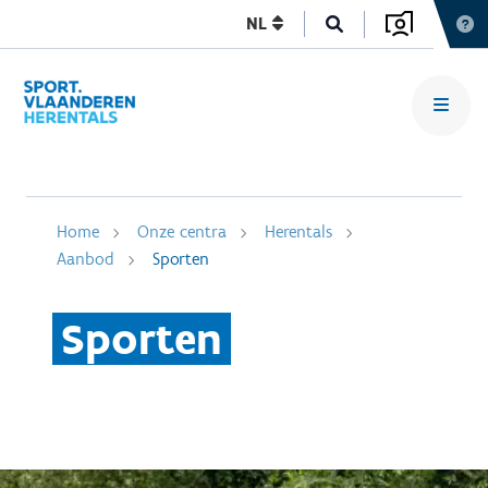
NL
Home
Onze centra
Herentals
Aanbod
Sporten
Sporten