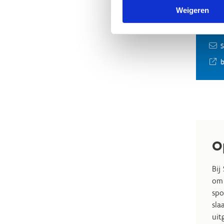
Sc
Weigeren
Stijn
+
S
O
Bij
om 
spo
sla
uit