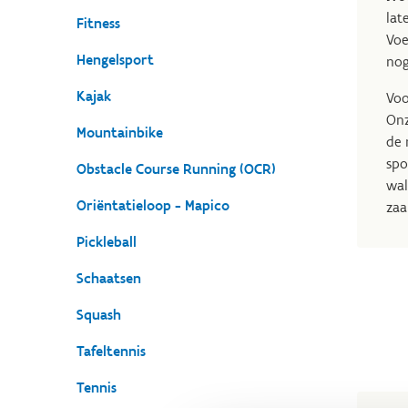
lat
Fitness
Voe
Hengelsport
nog
Kajak
Voo
Onz
Mountainbike
de 
spo
Obstacle Course Running (OCR)
wal
Oriëntatieloop - Mapico
zaa
Pickleball
Schaatsen
Squash
Tafeltennis
Tennis