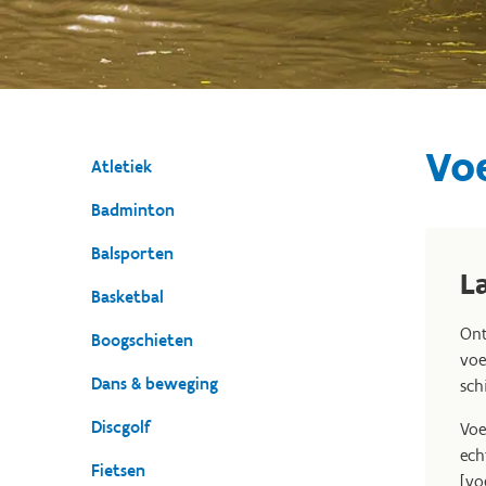
Vo
Atletiek
Badminton
Balsporten
L
Basketbal
Ont
Boogschieten
voe
Dans & beweging
sch
Discgolf
Voe
ech
Fietsen
[vo