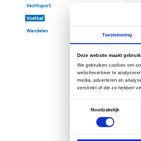
Vechtsport
T
Voetbal
Wil
Wandelen
spo
Toestemming
een
con
Deze website maakt gebruik
On
We gebruiken cookies om cont
websiteverkeer te analyseren
media, adverteren en analys
verstrekt of die ze hebben v
Toestemmingsselectie
Act
Noodzakelijk
KK