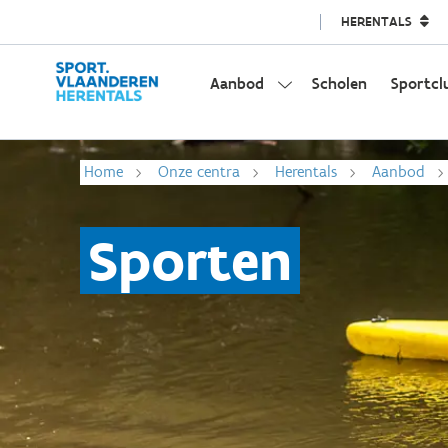
HERENTALS
Aanbod
Scholen
Sportcl
Home
Onze centra
Herentals
Aanbod
Sporten