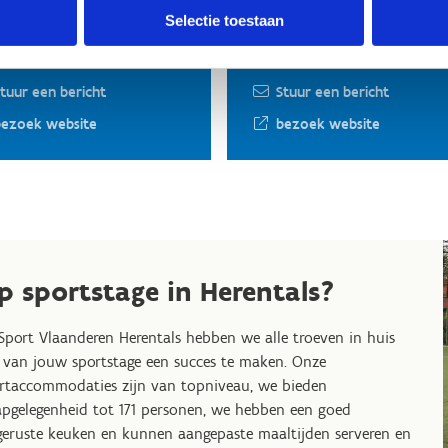
heidsrechters
Zaalvoetbal
Selectie toestaan
 Claessens
Andy Hermans
32 477 34 68 13
+32 477 791 580
tuur een bericht
Stuur een bericht
bezoek website
bezoek website
p sportstage in Herentals?
 Sport Vlaanderen Herentals hebben we alle troeven in huis
van jouw sportstage een succes te maken. Onze
rtaccommodaties zijn van topniveau, we bieden
apgelegenheid tot 171 personen, we hebben een goed
geruste keuken en kunnen aangepaste maaltijden serveren en