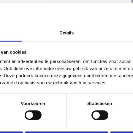
raining volgen?
 je graag kunnen voetballen als een pro? Check ons aanbod
rtlessen, er zit vast iets voor jou tussen. Of sluit je aan bij
Details
 van de sportclubs die wekelijks bij ons trainen. Neem gerust
tact met ons op om meer mogelijkheden te bekijken.
 van cookies
tdek het aanbod sportlessen
ent en advertenties te personaliseren, om functies voor social
. Ook delen we informatie over uw gebruik van onze site met on
e. Deze partners kunnen deze gegevens combineren met andere i
erzameld op basis van uw gebruik van hun services.
ieve clubs
Voorkeuren
Statistieken
SVHO –
Real Elmos –