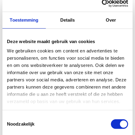
Toestemming
Details
Over
Deze website maakt gebruik van cookies
Onze sporthal, die voorzien is van de nieuwste
We gebruiken cookies om content en advertenties te
sportinfrastructuur, biedt flexibiliteit als het gaat
personaliseren, om functies voor social media te bieden
om het huren van de ruimte. Je hebt de keuze
en om ons websiteverkeer te analyseren. Ook delen we
om de ruimte aan te passen aan jouw behoeften.
informatie over uw gebruik van onze site met onze
Of je nu de hele sporthal wilt huren voor een
partners voor social media, adverteren en analyse. Deze
grootschalig evenement of slechts een derde
partners kunnen deze gegevens combineren met andere
ervan wilt reserveren voor een kleiner gezelschap,
informatie die u aan ze heeft verstrekt of die ze hebben
bij ons is alles mogelijk.
verzameld op basis van uw gebruik van hun services.
Afmetingen sporthal:
Toestemmingsselectie
volledige sporthal: 55 m x 37 m
Noodzakelijk
1/3 sporthal: 18,3 m x 37 m