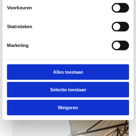
Aarzel niet en stuur ons direct een e-mail om je
Voorkeuren
reservering aan te vragen. We kijken ernaar uit
om jouw sportieve ambities te ondersteunen in
Statistieken
onze state-of-the-art sporthal!
Marketing
Alles toestaan
Reserveer (een
deel van) onze
Selectie toestaan
sporthal
Weigeren