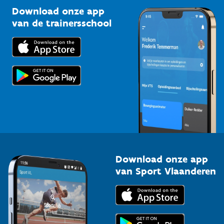
Kennisplatform
Download onze app
Bedrijven
van de trainersschool
Downloads
Trainers en begeleiders
Voor de pers
Scholen
Topsporters
Organisatoren van sportevenementen
Download onze app
van Sport Vlaanderen