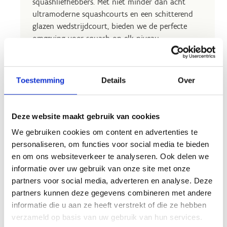
squashliefhebbers. Met niet minder dan acht
ultramoderne squashcourts en een schitterend
glazen wedstrijdcourt, bieden we de perfecte
omgeving voor squash op elk niveau.
Of je nu een beginnende speler bent die de basis
wil leren of een doorgewinterde squashkampioen
Toestemming
Details
Over
bent, bij ons ben je aan het juiste adres. Bereid je
voor op spannende rally's en verbeter je
squashvaardigheden in ons eersteklas
Deze website maakt gebruik van cookies
squashcentrum!
We gebruiken cookies om content en advertenties te
Let op, het glazen wedstrijdcourt is enkel te
personaliseren, om functies voor social media te bieden
reserveren via of door Squash Vlaanderen.
en om ons websiteverkeer te analyseren. Ook delen we
informatie over uw gebruik van onze site met onze
partners voor social media, adverteren en analyse. Deze
partners kunnen deze gegevens combineren met andere
informatie die u aan ze heeft verstrekt of die ze hebben
verzameld op basis van uw gebruik van hun services.