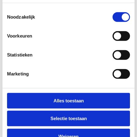
Reserveer een
Toestemmingsselectie
squashterrein
Noodzakelijk
Voorkeuren
Statistieken
Marketing
Alles toestaan
Selectie toestaan
Weigeren