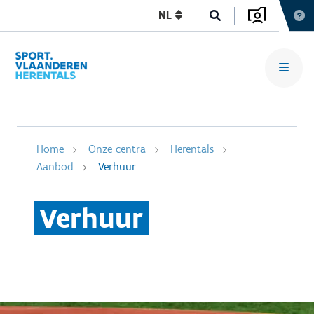
NL
Home
Onze centra
Herentals
Aanbod
Verhuur
Verhuur