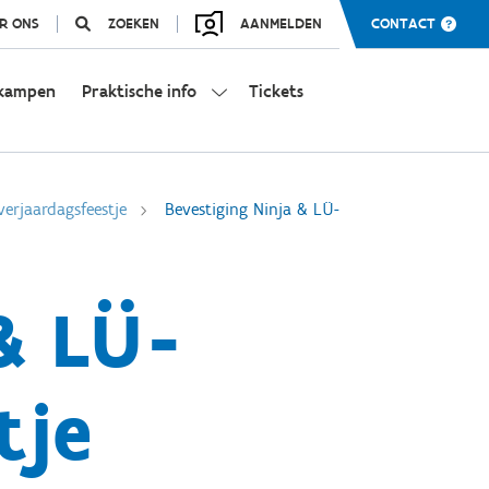
R ONS
ZOEKEN
AANMELDEN
CONTACT
kampen
Praktische info
Tickets
verjaardagsfeestje
Bevestiging Ninja & LÜ-
& LÜ-
tje