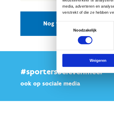
media, adverteren en analys
verstrekt of die ze hebben v
Nog vragen? Neem conta
Toestemmingsselectie
Noodzakelijk
Weigeren
#sportersbelevenmeer
ook op sociale media