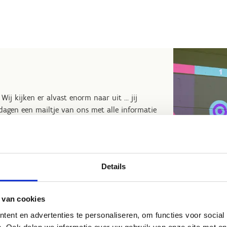
ij kijken er alvast enorm naar uit ... jij
dagen een mailtje van ons met alle informatie
stje helemaal te bevestigen. Geen mailtje
ort.vlaanderen
.
 plekke in de cafetaria en zal je dus niet op
Details
 contacteren.
 van cookies
ent en advertenties te personaliseren, om functies voor social
. Ook delen we informatie over uw gebruik van onze site met on