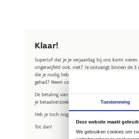
Klaar!
Supertof dat je je verjaardag bij ons komt vieren. W
ongetwijfeld ook, niet? Je ontvangt binnen de 3 
die je nodig hebt én een betaalverzoek om het fee
gehad? Neem contact op met
res.herentals@sp
De betaling van je verjaardagsmaaltijd gebeurt ter
je betaalverzoek vinden.
Toestemming
Heb je toch nog een vraag? Aarzel niet om ons te
Deze website maakt gebruik
Tot dan!
We gebruiken cookies om cont
websiteverkeer te analyseren