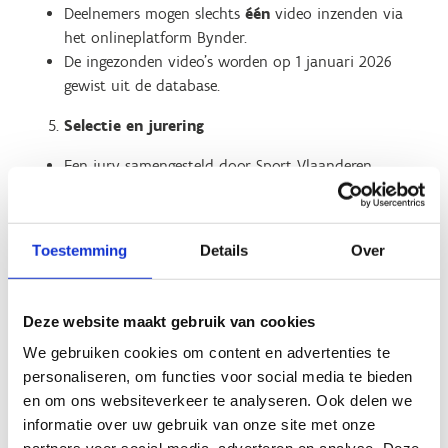
Deelnemers mogen slechts
één
video inzenden via
het onlineplatform Bynder.
De ingezonden video’s worden op 1 januari 2026
gewist uit de database.
Selectie en jurering
Een jury samengesteld door Sport Vlaanderen
beoordeelt de inzendingen op:
Creativiteit
Enthousiasme en presentatievaardigheden
Toestemming
Details
Over
Geschiktheid als jong reporter
De jury selecteert
één winnaar
.
De beslissing van de jury is definitief en kan niet
Deze website maakt gebruik van cookies
worden aangevochten.
We gebruiken cookies om content en advertenties te
Prijs
personaliseren, om functies voor social media te bieden
en om ons websiteverkeer te analyseren. Ook delen we
De winnaar wordt uitgenodigd om op
22 december
informatie over uw gebruik van onze site met onze
2024
aanwezig te zijn op de cyclocross en daar als