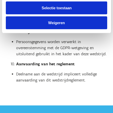
van zijn/haar ouder/voogd, Sport Vlaanderen de
Selectie toestaan
toestemming om opgenomen beelden te gebruiken
voor promotionele doeleinden, zowel online als
offline.
Weigeren
Privacy
Persoonsgegevens worden verwerkt in
overeenstemming met de GDPR-wetgeving en
uitsluitend gebruikt in het kader van deze wedstrijd.
Aanvaarding van het reglement
Deelname aan de wedstrijd impliceert volledige
aanvaarding van dit wedstrijdreglement.