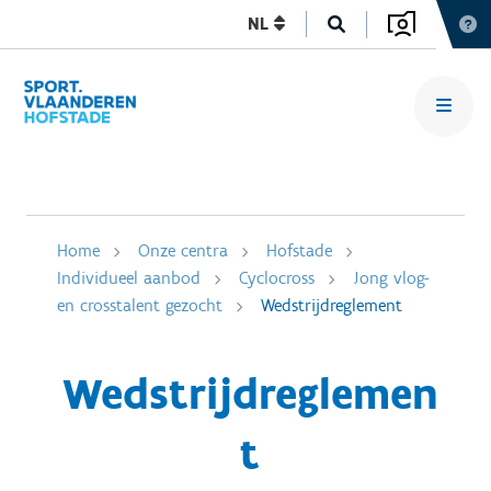
NL
Home
Onze centra
Hofstade
Individueel aanbod
Cyclocross
Jong vlog-
en crosstalent gezocht
Wedstrijdreglement
Wedstrijdreglemen
t