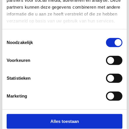
partners voor social media, adverteren en analyse. Deze
officieel jong vlogger een verslag te maken voor
partners kunnen deze gegevens combineren met andere
Sport Vlaanderen.
informatie die u aan ze heeft verstrekt of die ze hebben
Sport Vlaanderen voorziet toegangstickets voor de
verzameld op basis van uw gebruik van hun services.
winnaar en een begeleidende ouder.
Eventuele vervoers- of bijkomende kosten vallen
Toestemmingsselectie
niet onder de verantwoordelijkheid van Sport
Noodzakelijk
Vlaanderen.
Aansprakelijkheid
Voorkeuren
Sport Vlaanderen is niet verantwoordelijk voor
technische problemen rond het inzenden van
Statistieken
videomateriaal.
De organisator behoudt zich het recht voor om de
wedstrijd te wijzigen of te annuleren in geval van
Marketing
overmacht.
Gebruik van beeldmateriaal
Alles toestaan
Door deelname geeft de deelnemer, met toestemming