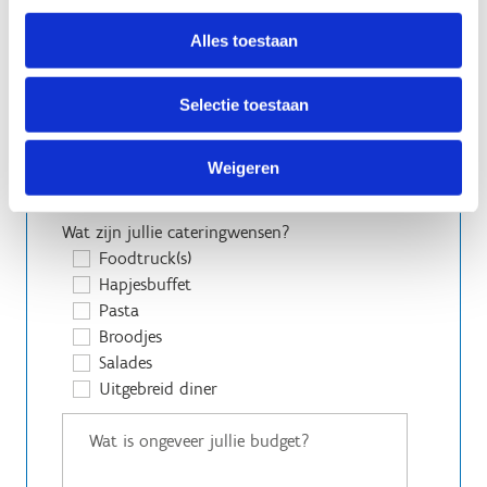
Watersport
Hoogtouwenparcours
Alles toestaan
Wandelen
Fietsen
Selectie toestaan
Mountainbiken
Strandactiviteiten
Weigeren
Open water zwemzone
Waterpark
Wat zijn jullie cateringwensen?
Foodtruck(s)
Hapjesbuffet
Pasta
Broodjes
Salades
Uitgebreid diner