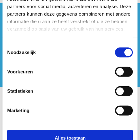
partners voor social media, adverteren en analyse. Deze
partners kunnen deze gegevens combineren met andere
#sportersbelevenmeer
informatie die u aan ze heeft verstrekt of die ze hebben
verzameld op basis van uw gebruik van hun services.
ook op sociale media
Toestemmingsselectie
Noodzakelijk
Voorkeuren
Statistieken
Onze centra
Marketing
Sport Vlaanderen Hoofdzetel
Simon Bolivarlaan 17
Over ons
Alles toestaan