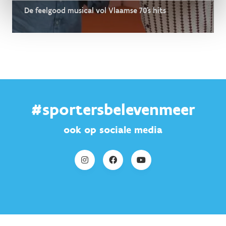
De feelgood musical vol Vlaamse 70's hits
#sportersbelevenmeer
ook op sociale media