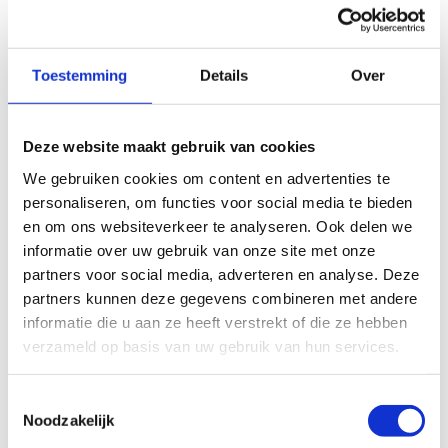
De huidige aanmeldmethode via de inlogcode verdwijnt.
Toestemming
Details
Over
Aanvragen verlopen vanaf september 2026 via
het e-loket
van Sport Vlaanderen
.
Deze website maakt gebruik van cookies
Je kan je als vereniging nu al voorbereiden op deze
We gebruiken cookies om content en advertenties te
wijziging door onderstaande (noodzakelijke) stappen te
personaliseren, om functies voor social media te bieden
doorlopen:
en om ons websiteverkeer te analyseren. Ook delen we
Stap 1 - Registratie in het Verenigingsloket
informatie over uw gebruik van onze site met onze
partners voor social media, adverteren en analyse. Deze
Feitelijke verenigingen en individuele organisatoren moeten
partners kunnen deze gegevens combineren met andere
zich registreren via het
Verenigingsloket
informatie die u aan ze heeft verstrekt of die ze hebben
verzameld op basis van uw gebruik van hun services.
• Controleer eerst of je vereniging al geregistreerd is, om
dubbele registraties te vermijden.
Toestemmingsselectie
• Duid minimum 2 vertegenwoordigers voor je
Noodzakelijk
vereniging aan.