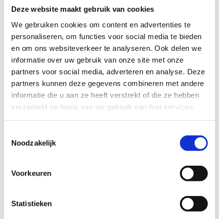
Heb je als partner nog een interessant product voor
Deze website maakt gebruik van cookies
sportclubs? Neem dan contact op met ons. We werken
We gebruiken cookies om content en advertenties te
hiervoor samen met verschillende partnerorganisaties die
personaliseren, om functies voor social media te bieden
als één team achter jouw sportclub staan. De toolkit is
en om ons websiteverkeer te analyseren. Ook delen we
een initiatief van de netwerkgroep vrije tijd binnen de
informatie over uw gebruik van onze site met onze
werking van de
Partnerorganisatie Ondersteuning
partners voor social media, adverteren en analyse. Deze
Settinggericht samenWerken
(PO OSW). Deze
partners kunnen deze gegevens combineren met andere
organisatie is vanuit het preventief gezondheidsbeleid
informatie die u aan ze heeft verstrekt of die ze hebben
(Departement Zorg) sinds 2021 facilitator voor versterkte
verzameld op basis van uw gebruik van hun services.
samenwerking en meer afstemming tussen
preventieorganisaties onderling en tussen
Toestemmingsselectie
preventieorganisaties en organisaties uit de verschillende
Noodzakelijk
sectoren. Het stimuleert zo het settinggericht
samenwerken in 6 netwerkgroepen: gezin, lokale besturen,
onderwijs, vrije tijd, werk, zorg&welzijn. Sport Vlaanderen
Voorkeuren
en Sportieq werken mee in de netwerkgroep vrije tijd.
Statistieken