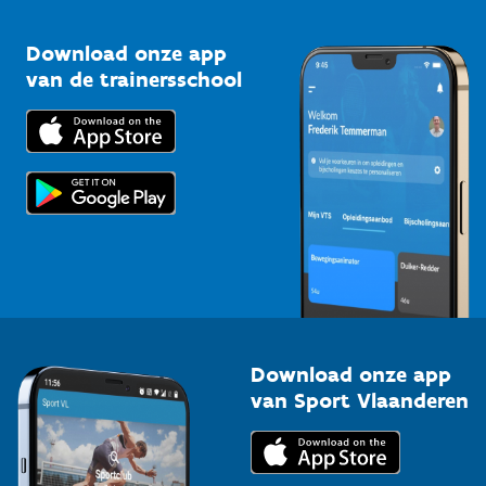
Vlaamse Trainersschool
Sportclubs
Kennisplatform
Download onze app
Bedrijven
van de trainersschool
Downloads
Trainers en begeleiders
Voor de pers
Scholen
Topsporters
Organisatoren van sportevenementen
Download onze app
van Sport Vlaanderen