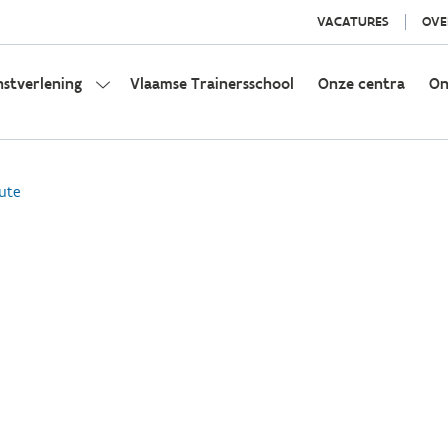
VACATURES
OVE
nstverlening
Vlaamse Trainersschool
Onze centra
On
ute