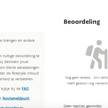
Beoordeling
 te brengen en andere
t nuttige beoordeling te
wij beslissen jouw
 om kleine aanpassingen
der de feitelijke inhoud
Nog geen reviews... Zo’n verbo
rheid te verbeteren.​
heeft gewoon nog niemand 
kijkje bij de
FAQ
.
et
Routemeldpunt
.
Geen reacties gevonden.
ort.vlaanderen
.​