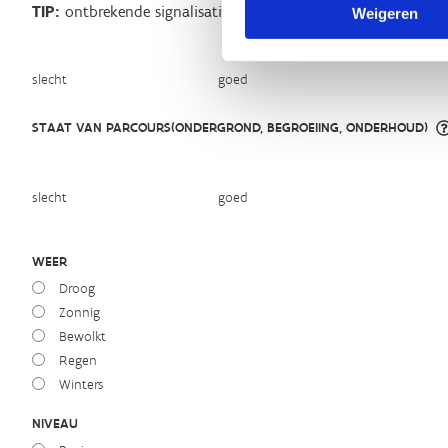
TIP:
ontbrekende signalisatie kan je melden via het
Routeme
Weigeren
slecht
goed
STAAT VAN PARCOURS(ONDERGROND, BEGROEIING, ONDERHOUD)
slecht
goed
WEER
Droog
Zonnig
Bewolkt
Regen
Winters
NIVEAU