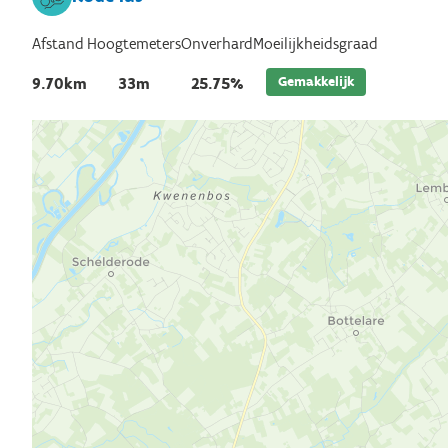
Afstand
Hoogtemeters
Onverhard
Moeilijkheidsgraad
Gemakkelijk
9.70km
33m
25.75%