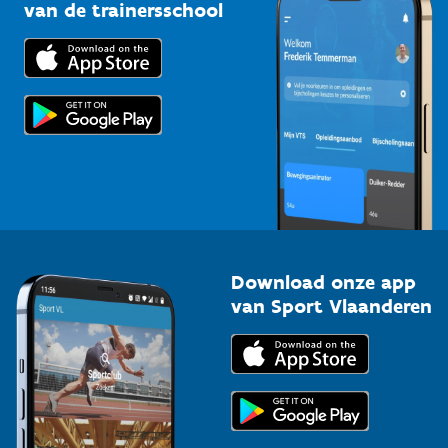
Bedrijven
van de trainersschool
Downloads
Trainers en begeleiders
Voor de pers
Scholen
Topsporters
Organisatoren van sportevenementen
Download onze app
van Sport Vlaanderen