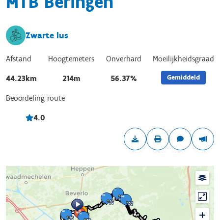
MTB Beringen
Zwarte lus
Afstand
Hoogtemeters
Onverhard
Moeilijkheidsgraad
Gemiddeld
44.23km
214m
56.37%
Beoordeling route
4.0