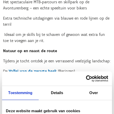
Het spectaculaire MTB‑parcours en skillpark op de
Avonturenberg – een echte speeltuin voor bikers
Extra technische uitdagingen via blauwe en rode lijnen op de
terril
Ideaal om je skills bij te schaven of gewoon wat extra fun
toe te voegen aan je rit.
Natuur op en naast de route
Tijdens je tocht ontdek je een verrassend veelzijdig landschap:
De
Vallei van de zwarte beek
(Beringen)
Natuurreservaat Helderbeek
en
Mijnterril
(Heusden-Zolder)
De
Mangelbeek
(Heusden-Zolder).
Toestemming
Details
Over
Een unieke combinatie van ruige natuur en industrieel
erfgoed die je nergens anders zo beleeft.
Deze website maakt gebruik van cookies