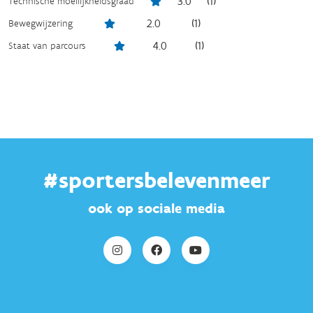
3.0
(
1
)
Technische moeilijkheidsgraad
2.0
(
1
)
Bewegwijzering
4.0
(
1
)
Staat van parcours
#sportersbelevenmeer
ook op sociale media