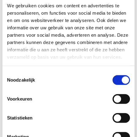
Maak je rit nog leuker met een bezoekje aan deze
We gebruiken cookies om content en advertenties te
bezienswaardigheden
personaliseren, om functies voor social media te bieden
en om ons websiteverkeer te analyseren. Ook delen we
Combineer je mountainbiketocht met een bezoek aan enkele
informatie over uw gebruik van onze site met onze
unieke trekpleisters:
partners voor social media, adverteren en analyse. Deze
partners kunnen deze gegevens combineren met andere
Ontdek
het leven van een mijnwerker
in het Mijnmuseum
informatie die u aan ze heeft verstrekt of die ze hebben
van Beringen
verzameld op basis van uw gebruik van hun services.
Verken de
be-MINE
-site en haar rijke geschiedenis
Toestemmingsselectie
Duik letterlijk onder in de indrukwekkende onderwaterwereld
Noodzakelijk
van
TODI
Voorkeuren
Startplaatsen
Statistieken
be-MINE
1
3582
Beringen
Marketing