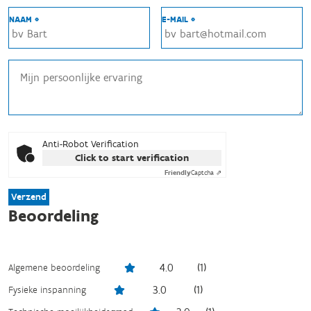
NAAM *
E-MAIL *
Anti-Robot Verification
Click to start verification
Friendly
Captcha ⇗
Verzend
Beoordeling
4.0
(
1
)
Algemene beoordeling
3.0
(
1
)
Fysieke inspanning