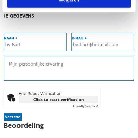
Met twee
In groep
JE GEGEVENS
NAAM *
E-MAIL *
Anti-Robot Verification
Click to start verification
Friendly
Captcha ⇗
Verzend
Beoordeling