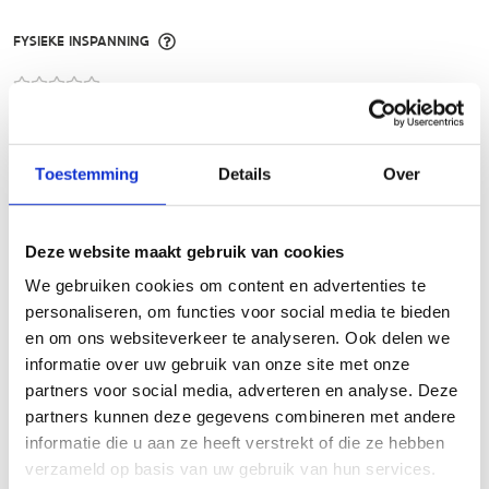
FYSIEKE INSPANNING
licht
zwaar
TECHNISCHE MOEILIJKHEIDSGRAAD
Toestemming
Details
Over
makkelijk
moeilijk
Deze website maakt gebruik van cookies
We gebruiken cookies om content en advertenties te
BEWEGWIJZERING
personaliseren, om functies voor social media te bieden
TIP:
ontbrekende signalisatie kan je melden via het
en om ons websiteverkeer te analyseren. Ook delen we
Routemeldpunt
informatie over uw gebruik van onze site met onze
partners voor social media, adverteren en analyse. Deze
partners kunnen deze gegevens combineren met andere
slecht
goed
informatie die u aan ze heeft verstrekt of die ze hebben
verzameld op basis van uw gebruik van hun services.
STAAT VAN PARCOURS(ONDERGROND, BEGROEIING, ONDERHOUD)