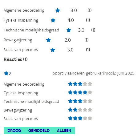
3.0
(
1
)
Algemene beoordeling
4.0
(
1
)
Fysieke inspanning
3.0
(
1
)
Technische moeilijkheidsgraad
2.0
(
1
)
Bewegwijzering
3.0
(
1
)
Staat van parcours
Reacties (
1
)
3
Sport Vlaanderen gebruiker
||
Nico
||
2 juni 2025
Algemene beoordeling
Fysieke inspanning
Technische moeilijkheidsgraad
Bewegwijzering
Staat van parcours
DROOG
GEMIDDELD
ALLEEN