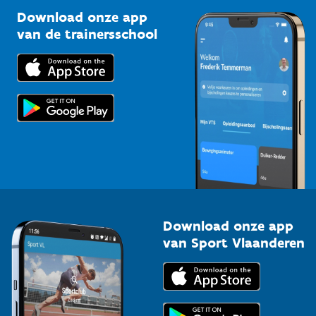
Sportclubs
Kennisplatform
Download onze app
Bedrijven
van de trainersschool
Downloads
Trainers en begeleiders
Voor de pers
Scholen
Topsporters
Organisatoren van sportevenementen
Download onze app
van Sport Vlaanderen