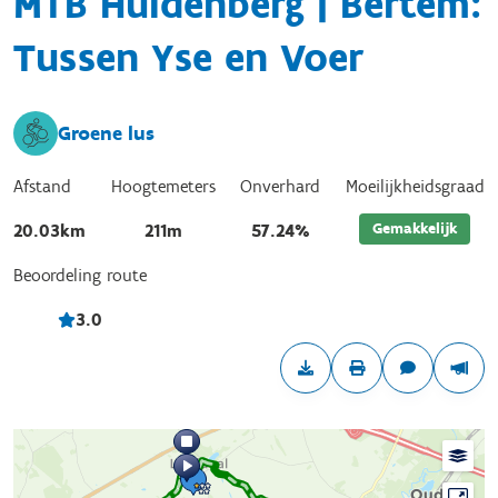
MTB Huldenberg | Bertem:
Tussen Yse en Voer
Groene lus
Afstand
Hoogtemeters
Onverhard
Moeilijkheidsgraad
Gemakkelijk
20.03km
211m
57.24%
Beoordeling route
3.0