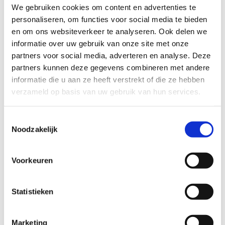
We gebruiken cookies om content en advertenties te
Het UZA en Atlas Copco en de betrokken gemeenten en steden
personaliseren, om functies voor social media te bieden
(Kontich, Aartselaar, District Wilrijk, Edegem) sloegen de
en om ons websiteverkeer te analyseren. Ook delen we
handen in elkaar voor de ontwikkeling van deze loopbaan.
informatie over uw gebruik van onze site met onze
partners voor social media, adverteren en analyse. Deze
Er is een combinatie van zowel mooie stukjes natuur als
partners kunnen deze gegevens combineren met andere
dorpskernen, en er werden zelfs stukken met een industrieel
informatie die u aan ze heeft verstrekt of die ze hebben
karakter in opgenomen.
verzameld op basis van uw gebruik van hun services.
De loopbaan bestaat bij voorkeur uit verschillende lussen van
verschillende afstanden:
Toestemmingsselectie
Noodzakelijk
Loopbaanonderbreking: groene lus van 4 km.
Baanbreker: blauwe lus van 5,2 km.
Burn-out: rode lus van 8 km.
Voorkeuren
Er zijn 3 startborden voorzien (aan het UZA, aan de sporthal
van Aartselaar en op het grondgebied van Atlas Copco).
Statistieken
Startplaatsen
Marketing