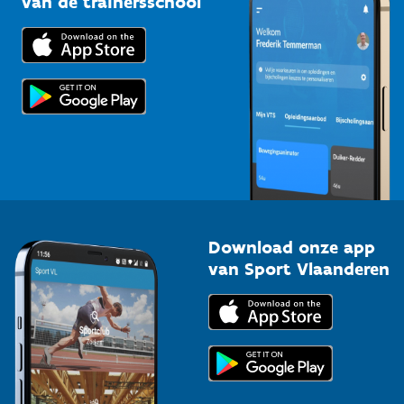
van de trainersschool
Downloads
Trainers en begeleiders
Voor de pers
Scholen
Topsporters
Organisatoren van sportevenementen
Download onze app
van Sport Vlaanderen