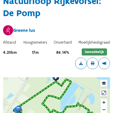
Natuurloop Rijkevorsel:
De Pomp
Groene lus
Afstand
Hoogtemeters
Onverhard
Moeilijkheidsgraad
Gemakkelijk
4.20km
17m
86.14%