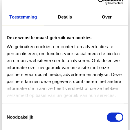
groene lus van 4,2 km door De Pomp. De blauwe lus van 6,9
km kun je starten vanaf de parking Blakheide (Beerse) of de
parking aan de Plantentun 'De Kleine Boerderij' (Merksplas).
Toestemming
Details
Over
De rode lus van 5,2 km start dan weer aan MerksplasKolonie.
Alle drie natuurgebieden zijn een restant van de historische
Deze website maakt gebruik van cookies
Ab(t)sheide. Ze strekken zich uit over de gemeenten
We gebruiken cookies om content en advertenties te
Rijkevorsel, Beerse en Merksplas.
personaliseren, om functies voor social media te bieden
De Pomp
bestaat uit een gelijknamige kleiput die omgeven
en om ons websiteverkeer te analyseren. Ook delen we
wordt door gemengd loofhout en dennenbos. Op de kleiput
informatie over uw gebruik van onze site met onze
broeden futen en groeien zeldzame plantensoorten als loos
partners voor social media, adverteren en analyse. Deze
blaasjeskruid en vlottende bies.
partners kunnen deze gegevens combineren met andere
informatie die u aan ze heeft verstrekt of die ze hebben
Startplaatsen
verzameld op basis van uw gebruik van hun services.
Blakheide
13
2340
Beerse
Toestemmingsselectie
Eikendreef
42
2310
Rijkevorsel
Noodzakelijk