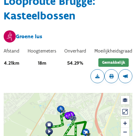
Looproute Brugge:
Kasteelbossen
Groene lus
Afstand
Hoogtemeters
Onverhard
Moeilijkheidsgraad
Gemakkelijk
4.21km
18m
54.29%