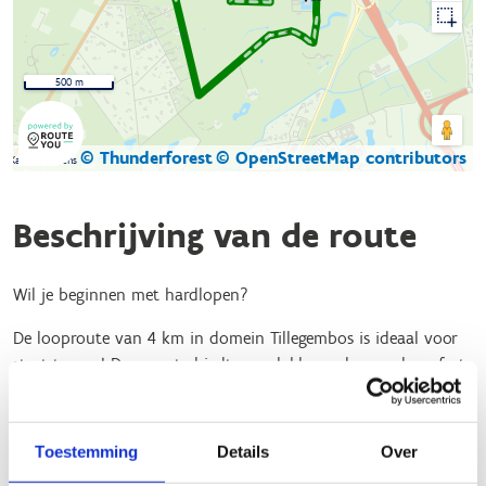
500 m
© Thunderforest
© OpenStreetMap contributors
Kaartgegevens
Beschrijving van de route
Wil je beginnen met hardlopen?
De looproute van 4 km in domein Tillegembos is ideaal voor
start to run! Deze route biedt een vlakke ondergrond, perfect
voor beginnende hardlopers.
Je volgt eenvoudig de groene pijltjes, die je langs de mooiste
Toestemming
Details
Over
plekjes van het gebied leiden. Onderweg passeer je tearoom
De Trutselaar en het kasteel van Tillegembos, wat de route