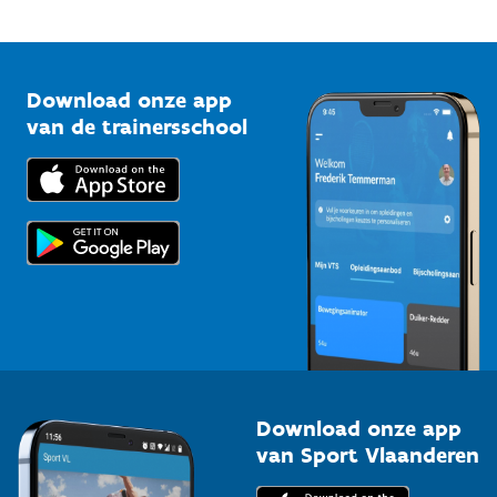
Mountainbikeroutes
Onze nieuwsbrieven
1210 Brussel
G-sport
Vlaamse Trainersschool
Sportclubs
Kennisplatform
Download onze app
Bedrijven
van de trainersschool
Downloads
Trainers en begeleiders
Voor de pers
Scholen
Topsporters
Organisatoren van sportevenementen
Download onze app
van Sport Vlaanderen