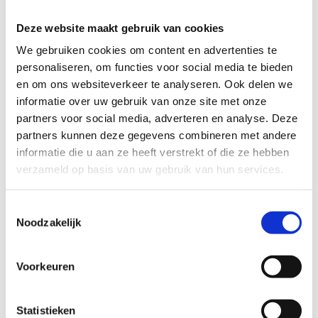
extra aantrekkelijk maakt. Je kunt parkeren aan de
Deze website maakt gebruik van cookies
Wittemolenstraat parking Tillegembos, zodat je de route
We gebruiken cookies om content en advertenties te
gemakkelijk kunt starten.
personaliseren, om functies voor social media te bieden
Een perfecte manier om in de natuur te genieten van je eerste
en om ons websiteverkeer te analyseren. Ook delen we
hardloopervaring!
informatie over uw gebruik van onze site met onze
partners voor social media, adverteren en analyse. Deze
Startplaatsen
partners kunnen deze gegevens combineren met andere
informatie die u aan ze heeft verstrekt of die ze hebben
Wittemolenstraat
128
8200
Brugge
verzameld op basis van uw gebruik van hun services.
Toestemmingsselectie
Noodzakelijk
Voorkeuren
Statistieken