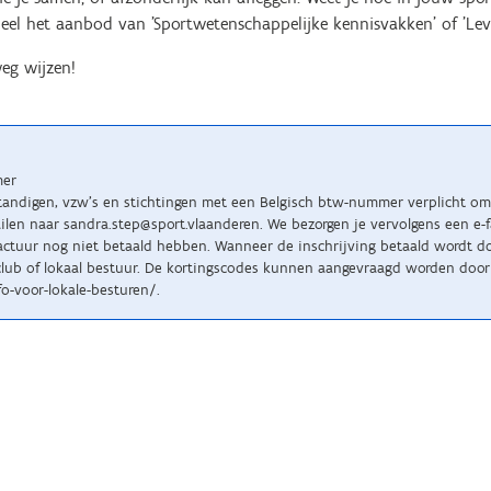
eel het aanbod van 'Sportwetenschappelijke kennisvakken' of 'Leve
eg wijzen!
mer
standigen, vzw’s en stichtingen met een Belgisch btw-nummer verplicht om 
n naar sandra.step@sport.vlaanderen. We bezorgen je vervolgens een e-fact
tuur nog niet betaald hebben. Wanneer de inschrijving betaald wordt doo
lub of lokaal bestuur. De kortingscodes kunnen aangevraagd worden door 
o-voor-lokale-besturen/.