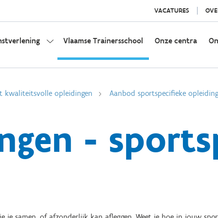
VACATURES
OVE
nstverlening
Vlaamse Trainersschool
Onze centra
On
t kwaliteitsvolle opleidingen
Aanbod sportspecifieke opleidin
ngen - sports
 je samen, of afzonderlijk kan afleggen. Weet je hoe in jouw sport