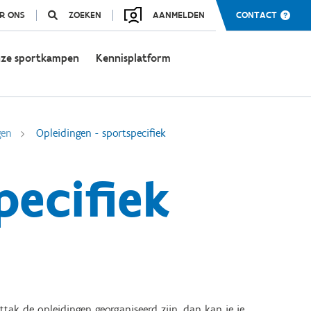
R ONS
ZOEKEN
AANMELDEN
CONTACT
ze sportkampen
Kennisplatform
gen
Opleidingen - sportspecifiek
pecifiek
tak de opleidingen georganiseerd zijn, dan kan je je