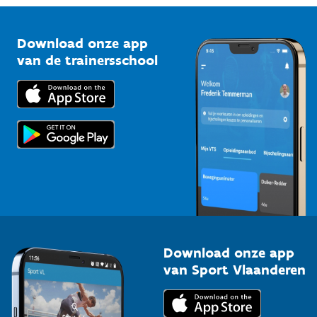
Vlaamse Trainersschool
Sportclubs
Kennisplatform
Download onze app
Bedrijven
van de trainersschool
Downloads
Trainers en begeleiders
Voor de pers
Scholen
Topsporters
Organisatoren van sportevenementen
Download onze app
van Sport Vlaanderen