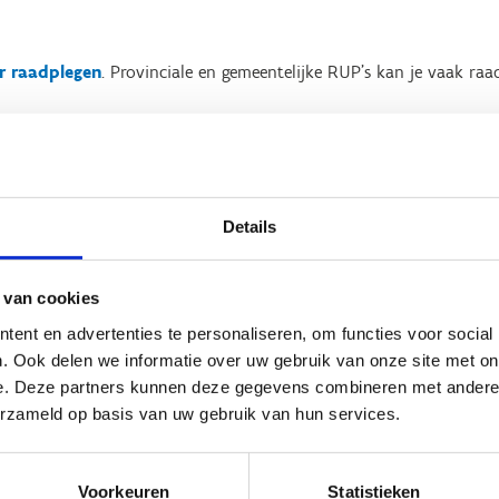
r raadplegen
. Provinciale en gemeentelijke RUP’s kan je vaak ra
e (MER) is een onderzoek naar de
gen van bepaalde activiteiten of ingrepen
Details
beleidsvoornemens of programma's). Een
(MER) wordt opgemaakt vóór de projecten
 van cookies
tgevoerd. Zo kunnen schadelijke effecten
en vroeg stadium worden ingeschat en
ent en advertenties te personaliseren, om functies voor social
. Ook delen we informatie over uw gebruik van onze site met on
e. Deze partners kunnen deze gegevens combineren met andere i
erzameld op basis van uw gebruik van hun services.
s kan
hier raadplegen.
Voorkeuren
Statistieken