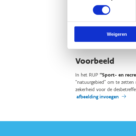
Wat kan Sport 
Opzoeken van informati
Bij het verlenen van a
Weigeren
jouw sport (infrastructu
…
Voorbeeld
In het RUP
“Sport- en recr
“natuurgebied” om te zetten n
zekerheid voor de desbetreff
afbeelding invoegen