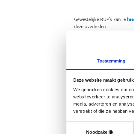
Gewestelijke RUP’s kan je
hie
deze overheden.
Milieueffectrapportag
mogelijke milieugevol
Toestemming
(projecten, plannen, 
milieueffectrapport 
Deze website maakt gebruik
of plannen worden ui
voor het milieu in e
We gebruiken cookies om cont
opgevangen.
websiteverkeer te analyseren
media, adverteren en analys
verstrekt of die ze hebben v
De stand van zaken van MER’
Toestemmingsselectie
Noodzakelijk