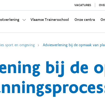
VACATURES
OVE
nstverlening
Vlaamse Trainersschool
Onze centra
On
ies sport en omgeving
Adviesverlening bij de opmaak van pl
lening bij de
anningsproces