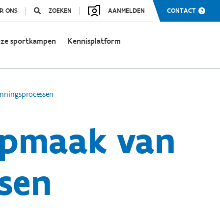
R ONS
ZOEKEN
AANMELDEN
CONTACT
ze sportkampen
Kennisplatform
anningsprocessen
 opmaak van
sen