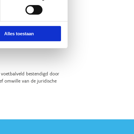
adelige gevolgen heeft voor
Alles toestaan
d voetbalveld bestendigd door
ef omwille van de juridische