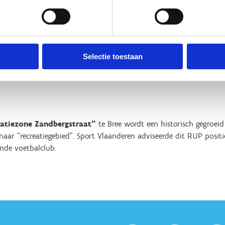
Vlaanderen voor jou betekenen?
e over bestaande RUP’s en MER’s.
dviezen kunnen we jouw dossier verdedigen, bv. wanneer dit RUP n
Selectie toestaan
ur).
eatiezone Zandbergstraat”
te Bree wordt een historisch gegroei
aar “recreatiegebied”. Sport Vlaanderen adviseerde dit RUP positi
ende voetbalclub.