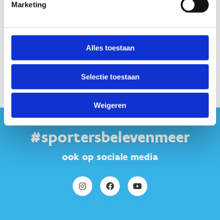
Sportdomeinen
Marketing
Lees de inspiratiegids biodiversiteit sportdomeinen
Alles toestaan
Praktijkkennis 10 uitdagingen en 10 oplossingen voor
bestekken duurzaam onderhoud sportdomeinen
Selectie toestaan
Weigeren
#sportersbelevenmeer
ook op sociale media