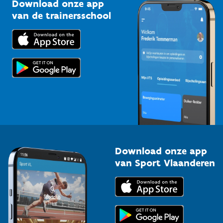
Kennisplatform
Download onze app
Bedrijven
van de trainersschool
Downloads
Trainers en begeleiders
Voor de pers
Scholen
Topsporters
Organisatoren van sportevenementen
Download onze app
van Sport Vlaanderen