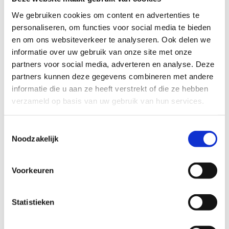
Lokaal Sportbeleid en de Vlaamse sportfederatie.
We gebruiken cookies om content en advertenties te
personaliseren, om functies voor social media te bieden
De gedeelde ambitie:
en om ons websiteverkeer te analyseren. Ook delen we
Samen gaan we voor kwalitatieve, gezonde en
informatie over uw gebruik van onze site met onze
klimaatbestendige buitensportdomeinen met
partners voor social media, adverteren en analyse. Deze
positieve impact op natuur, gebruiker en omgeving.
partners kunnen deze gegevens combineren met andere
We realiseren dit door oplossingsgerichte
informatie die u aan ze heeft verstrekt of die ze hebben
samenwerkingsverbanden in het werkveld en met
verzameld op basis van uw gebruik van hun services.
overheden.
We benaderen buitensportdomeinen als een totaal
Toestemmingsselectie
(eco)systeem, samen met iedereen betrokken bij
Noodzakelijk
ontwerp, aanleg, beheer en gebruik.
Voorkeuren
Bekijk de Green Deal Sportdomeinen inspiratieblog
Statistieken
Vind meer informatie over de Green Deal