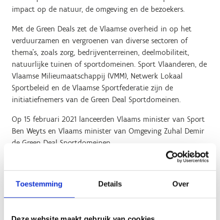
impact op de natuur, de omgeving en de bezoekers.
Met de Green Deals zet de Vlaamse overheid in op het
verduurzamen en vergroenen van diverse sectoren of
thema’s, zoals zorg, bedrijventerreinen, deelmobiliteit,
natuurlijke tuinen of sportdomeinen. Sport Vlaanderen, de
Vlaamse Milieumaatschappij (VMM), Netwerk Lokaal
Sportbeleid en de Vlaamse Sportfederatie zijn de
initiatiefnemers van de Green Deal Sportdomeinen.
Op 15 februari 2021 lanceerden Vlaams minister van Sport
Ben Weyts en Vlaams minister van Omgeving Zuhal Demir
de Green Deal Sportdomeinen.
De beide ministers zetten samen hun schouders onder de
Green Deal Sportdomeinen om de buitensportdomeinen in
Toestemming
Details
Over
Vlaanderen duurzamer, groener en innovatiever te maken.
De Green Deal Sportdomeinen was een initiatief van Sport
Vlaanderen, de Vlaamse Milieumaatschappij, Netwerk
Deze website maakt gebruik van cookies